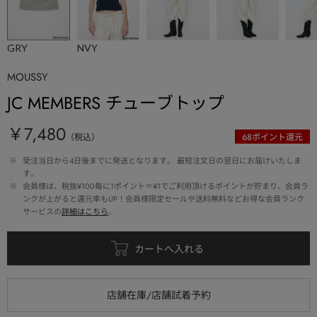
GRY
NVY
MOUSSY
JC MEMBERS チューブトップ
￥7,480
（税込）
68
ポイント還元
 ※ 
受注当日から4日後までに発送となります。 最短注文日の翌日にお届けいたしま
す。
 ※ 
会員様は、税抜¥100毎に1ポイント＝¥1でご利用頂けるポイントが貯まり、会員ラ
ンクが上がると還元率もUP！会員様限定セールや送料無料などお得な会員ランク
サービスの
詳細はこちら
。