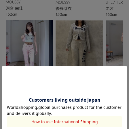
MOUSSY
MOUSSY
SHEL’TTER
河合 由佳
後藤芽衣
ネオ
152cm
150cm
163cm
MOUSSY
MOUSSY
MOUSSY
岡村夢衣
川野真奈
今村萌花
162cm
163cm
164cm
このアイテムを見た人がチェックしている商品