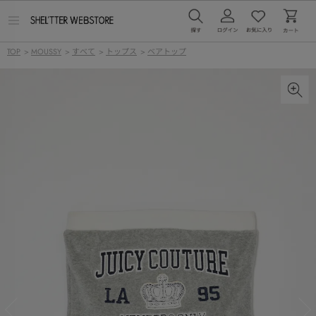
メ
ニ
ュ
TOP
>
MOUSSY
>
すべて
>
トップス
>
ベアトップ
ー
を
開
く