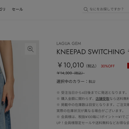
ゴリ
セール
LAGUA GEM
KNEEPAD SWITCHIN
￥10,010
（税込）
30
%OFF
￥14,300
（税込）
選択中のカラー：BLU
※
受注当日から4日後までに発送となります。
※
購入金額に関わらず、
店舗受取
なら送料無
※
掲載中の在庫数は目安となります。ご注文
実際の在庫状況が異なる場合がございます。
※
会員様は、税抜¥100毎に1ポイント＝¥1
UP！会員様限定セールや送料無料などお得な