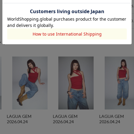
25inch
76
106
26inch
80
110
ート
LAGUA GEM
LAGUA GEM
LAGUA GEM
2026.04.24
2026.04.24
2026.04.24