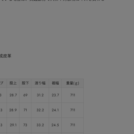
合成皮革
プ
股上
股下
渡り幅
裾幅
重量(ｇ)
3
28.7
69
31.2
23.7
711
.3
28.9
71
32.2
24.1
711
.3
29.1
73
33.2
24.5
711