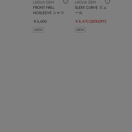
LAGUA GEM
LAGUA GEM
FRONT FRILL
SLEEK CURVE ミュ
NOSLEEVE シャツ
ール
￥6,600
￥8,470
(30%OFF)
NEW
NEW