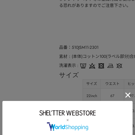
る恐れがありますのでご注意下さい。
品番
510JSM11-2301
(本体)コットン100(ラベル部分)
素材
洗濯表示
サイズ
サイズ
ウエスト
ヒッ
22inch
67
97.
23inch
70
100
24inch
73
103