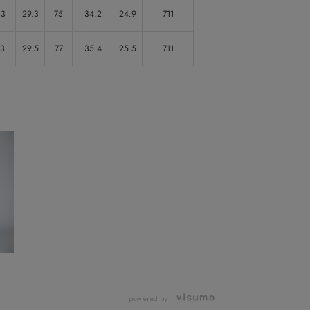
.3
29.3
75
34.2
24.9
711
.3
29.5
77
35.4
25.5
711
powered by