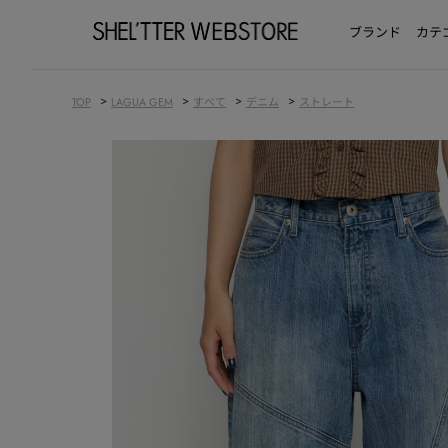
ブランド
カテ
>
>
>
>
TOP
LAGUA GEM
すべて
デニム
ストレート