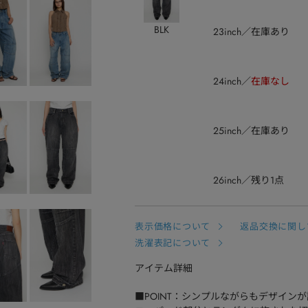
BLK
23inch
在庫あり
24inch
在庫なし
25inch
在庫あり
26inch
残り1点
表示価格について
返品交換に関し
洗濯表記について
アイテム詳細
■POINT：シンプルながらもデザイン