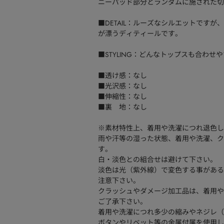
ニーパッド部分とランダムに施された切
■DETAIL：ルーズなシルエットです
が漂うディティールです。
■STYLING：どんなトップスも合わ
■透け感：なし
■光沢感：なし
■伸縮性：なし
■裏 地：なし
※素材特性上、着用や洗濯につれ退色し
雨や汗等の湿った状態、着用や洗濯、ク
す。
白・淡色との組合せは避けて下さい。
淡色は光（紫外線）で変色する事がある
注意下さい。
クラッシュやダメージ加工品は、着用や
ご了承下さい。
着用や洗濯につれ多少の縮みやネジレ（
ボタンやリベット等の金属付属を使用し