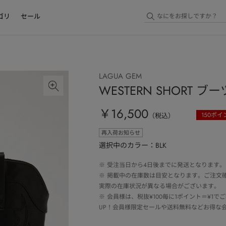
ゴリ
セール
LAGUA GEM
WESTERN SHORT ブー
￥16,500
150
ポイ
（税込）
再入荷お知らせ
選択中のカラー：BLK
※
受注当日から4日後までに発送となります。
※
掲載中の在庫数は目安となります。ご注文
実際の在庫状況が異なる場合がございます。
※
会員様は、税抜¥100毎に1ポイント＝¥1
UP！会員様限定セールや送料無料などお得な