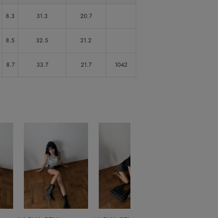
8.3
31.3
20.7
8.5
32.5
21.2
8.7
33.7
21.7
1042