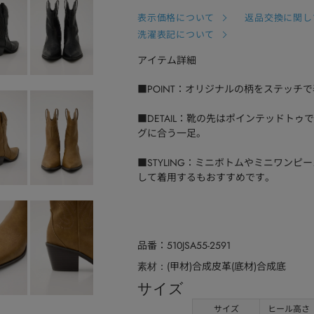
表示価格について
返品交換に関し
洗濯表記について
アイテム詳細
■POINT：オリジナルの柄をステッチ
■DETAIL：靴の先はポインテッドト
グに合う一足。
■STYLING：ミニボトムやミニワン
して着用するもおすすめです。
品番
510JSA55-2591
(甲材)合成皮革(底材)合成底
素材
サイズ
サイズ
ヒール高さ