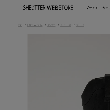
ブランド
カテ
>
>
>
>
TOP
LAGUA GEM
すべて
シューズ
ブーツ