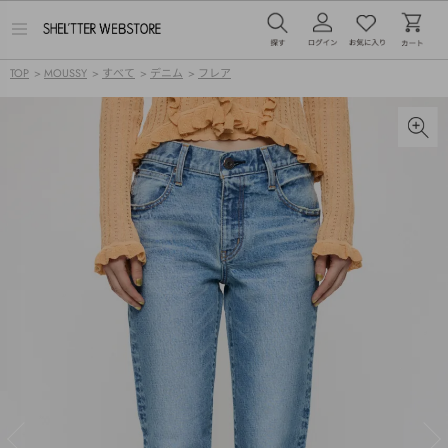
メ
ニ
ュ
TOP
>
MOUSSY
>
すべて
>
デニム
>
フレア
ー
を
開
く