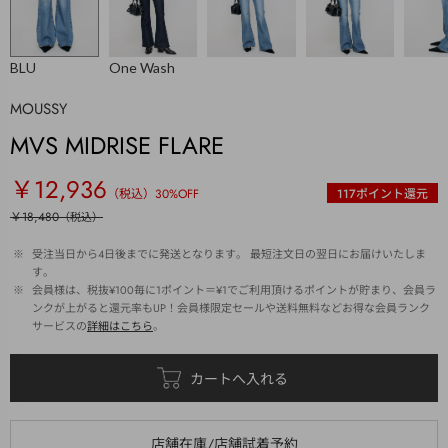
BLU
One Wash
MOUSSY
MVS MIDRISE FLARE
￥12,936
（税込）
30
%OFF
117
ポイント還元
￥18,480
（税込）
 ※ 
受注当日から4日後までに発送となります。 最短注文日の翌日にお届けいたしま
す。
 ※ 
会員様は、税抜¥100毎に1ポイント＝¥1でご利用頂けるポイントが貯まり、会員ラ
ンクが上がると還元率もUP！会員様限定セールや送料無料などお得な会員ランク
サービスの
詳細はこちら
。