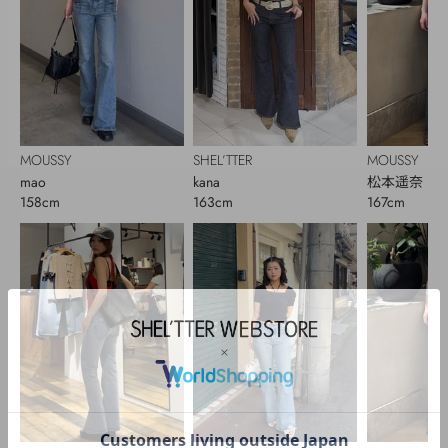
MOUSSY
SHEL’TTER
MOUSSY
mao
kana
松本遥奈
158cm
163cm
167cm