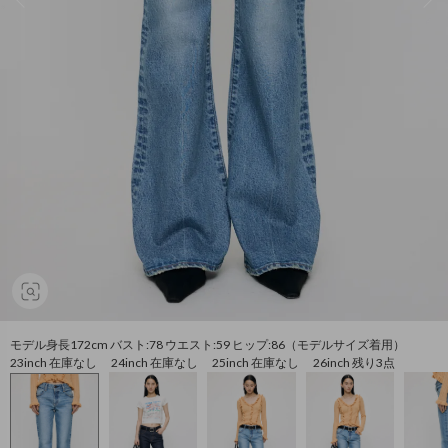
モデル身長172cm バスト:78 ウエスト:59 ヒップ:86（モデルサイズ着用）
23inch 在庫なし 24inch 在庫なし 25inch 在庫なし 26inch 残り3点