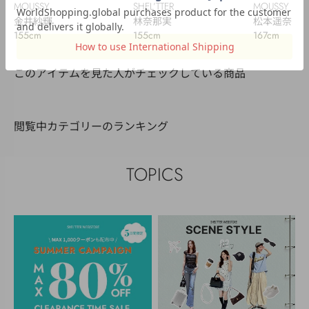
MOUSSY
SHEL’TTER
MOUSSY
金井紗輝
林奈那実
松本遥奈
155cm
155cm
167cm
このアイテムを見た人がチェックしている商品
閲覧中カテゴリーのランキング
TOPICS