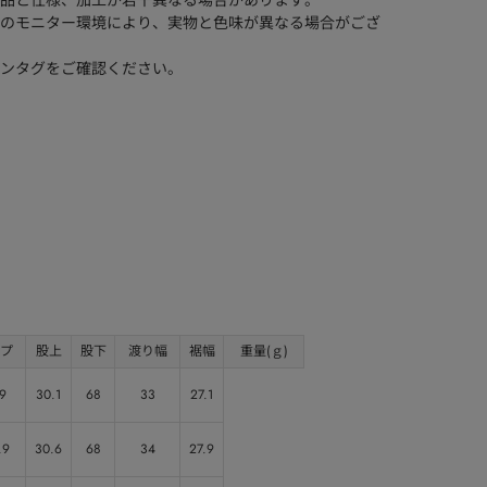
品と仕様、加工が若干異なる場合があります。
のモニター環境により、実物と色味が異なる場合がござ
ンタグをご確認ください。
プ
股上
股下
渡り幅
裾幅
重量(ｇ)
9
30.1
68
33
27.1
.9
30.6
68
34
27.9