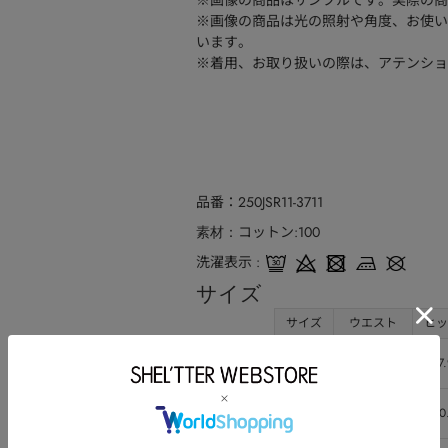
※画像の商品はサンプルです。実際の商
※画像の商品は光の照射や角度、お使い
います。
※着用、お取り扱いの際は、アテンショ
品番
250JSR11-3711
コットン:100
素材
洗濯表示
サイズ
サイズ
ウエスト
ヒッ
24inch
67.5
97.
25inch
70.5
100