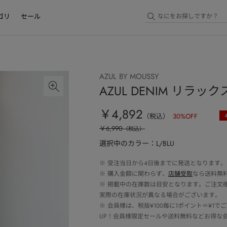
ゴリ
セール
AZUL BY MOUSSY
AZUL DENIM リラ
￥4,892
（税込）
30
%OFF
￥6,990
（税込）
選択中のカラー：L/BLU
※
受注当日から4日後までに発送となります。
※
購入金額に関わらず、
店舗受取
なら送料無
※
掲載中の在庫数は目安となります。ご注文
実際の在庫状況が異なる場合がございます。
※
会員様は、税抜¥100毎に1ポイント＝¥1
UP！会員様限定セールや送料無料などお得な