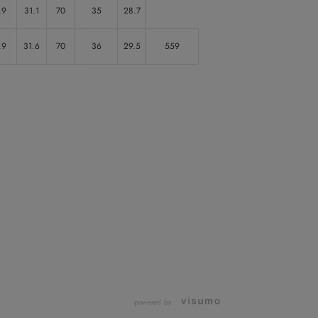
.9
31.1
70
35
28.7
.9
31.6
70
36
29.5
559
powered by