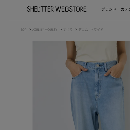
ブランド
カテ
>
>
>
>
TOP
AZUL BY MOUSSY
すべて
デニム
ワイド