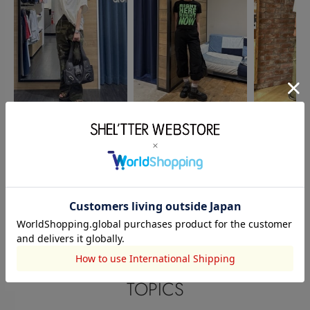
RODEO CROWNS WIDE
RODEO CROWNS WIDE
RODEO CRO
BOWL
浅野舞
BOWL
桝田燎
BOWL
栁瀨理央
165cm
172cm
161cm
このアイテムを見た人がチェックしている商品
閲覧中カテゴリーのランキング
TOPICS