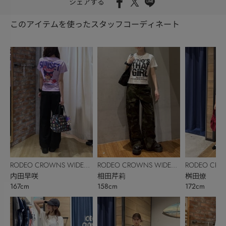
シェアする
このアイテムを使ったスタッフコーディネート
RODEO CROWNS WIDE
RODEO CROWNS WIDE
RODEO CRO
BOWL
内田早咲
BOWL
相田芹莉
BOWL
桝田燎
167cm
158cm
172cm