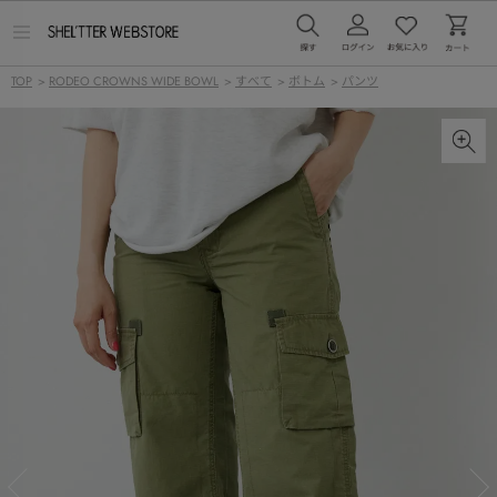
メ
ニ
ュ
TOP
>
RODEO CROWNS WIDE BOWL
>
すべて
>
ボトム
>
パンツ
ー
を
開
く