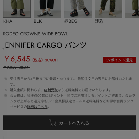
KHA
BLK
柄BEG
迷彩
RODEO CROWNS WIDE BOWL
JENNIFER CARGO パンツ
￥6,545
（税込）
30
%OFF
59
ポイント還元
￥9,350
（税込）
 ※ 
受注当日から4日後までに発送となります。 最短注文日の翌日にお届けいたしま
す。
 ※ 
購入金額に関わらず、
店舗受取
なら送料無料でお届けいたします。
 ※ 
会員様は、税抜¥100毎に1ポイント＝¥1でご利用頂けるポイントが貯まり、会員ラ
ンクが上がると還元率もUP！会員様限定セールや送料無料などお得な会員ランク
サービスの
詳細はこちら
。