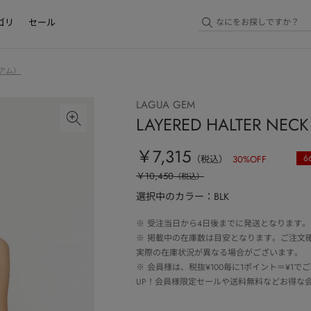
ゴリ
セール
アム）
LAGUA GEM
LAYERED HALTER N
￥7,315
6
（税込）
30
%OFF
￥10,450
（税込）
選択中のカラー：BLK
※
受注当日から4日後までに発送となります。
※
掲載中の在庫数は目安となります。ご注文
実際の在庫状況が異なる場合がございます。
※
会員様は、税抜¥100毎に1ポイント＝¥1
UP！会員様限定セールや送料無料などお得な