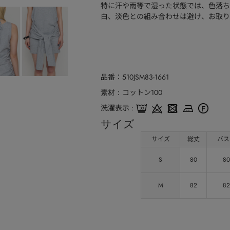
特に汗や雨等で湿った状態では、色落ち
白、淡色との組み合わせは避け、お取り
品番
510JSM83-1661
コットン100
素材
洗濯表示
サイズ
サイズ
総丈
バス
S
80
80
M
82
82