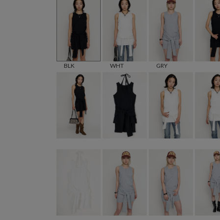
BLK
WHT
GRY