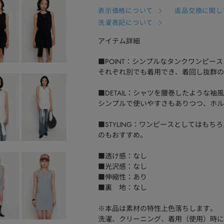
表示価格について
返品交換に関し
洗濯表記について
アイテム詳細
■POINT：シンプルなタンクワンピー
それぞれ別でも着用でき、着回し抜群の
■DETAIL：シャツを腰巻したような
シンプルで使いやすさもありつつ、ホル
■STYLING：ワンピースとしてはも
のもおすすめ。
■透け感：なし
■光沢感：なし
■伸縮性：あり
■裏 地：なし
※本品は素材の特性上色落ちします。
洗濯、クリーニング、着用（使用）時に