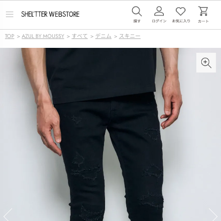
メ
ニ
ュ
TOP
>
AZUL BY MOUSSY
>
すべて
>
デニム
>
スキニー
ー
を
開
く