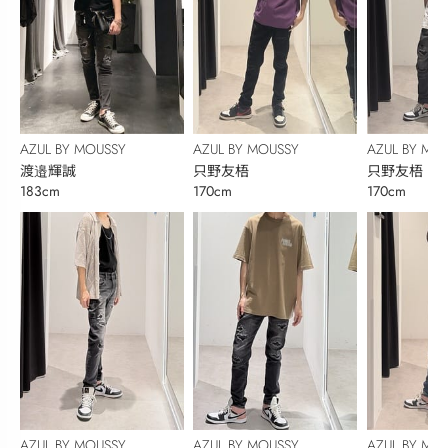
AZUL BY MOUSSY
AZUL BY MOUSSY
AZUL BY MO
渡邉輝誠
只野友梧
只野友梧
183cm
170cm
170cm
AZUL BY MOUSSY
AZUL BY MOUSSY
AZUL BY MO