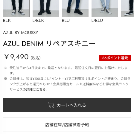
BLK
L/BLK
BLU
L/BLU
AZUL BY MOUSSY
AZUL DENIM リペアスキニー
￥9,490
（税込）
86
ポイント還元
 ※ 
受注当日から4日後までに発送となります。 最短注文日の翌日にお届けいたしま
す。
 ※ 
会員様は、税抜¥100毎に1ポイント＝¥1でご利用頂けるポイントが貯まり、会員ラ
ンクが上がると還元率もUP！会員様限定セールや送料無料などお得な会員ランク
サービスの
詳細はこちら
。