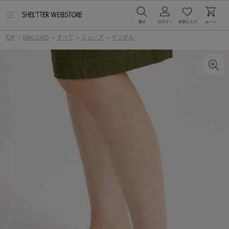
メ
ニ
ュ
TOP
>
STACCATO
>
すべて
>
シューズ
>
サンダル
ー
を
開
く