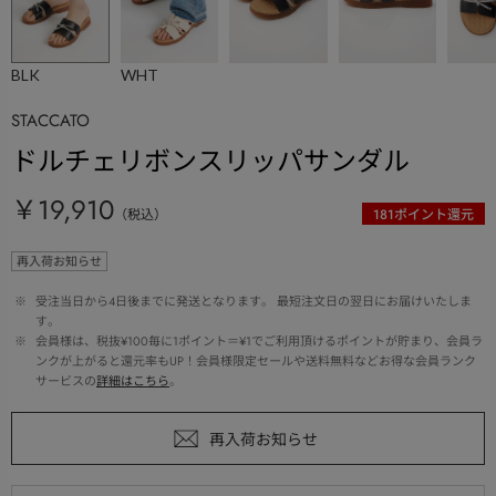
BLK
WHT
STACCATO
ドルチェリボンスリッパサンダル
￥19,910
（税込）
181
ポイント還元
再入荷お知らせ
 ※ 
受注当日から4日後までに発送となります。 最短注文日の翌日にお届けいたしま
す。
 ※ 
会員様は、税抜¥100毎に1ポイント＝¥1でご利用頂けるポイントが貯まり、会員ラ
ンクが上がると還元率もUP！会員様限定セールや送料無料などお得な会員ランク
サービスの
詳細はこちら
。