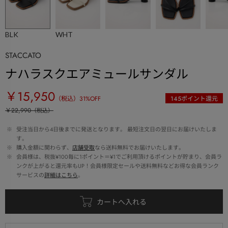
BLK
WHT
STACCATO
ナハラスクエアミュールサンダル
￥15,950
（税込）
31
%OFF
145
ポイント還元
￥22,990
（税込）
 ※ 
受注当日から4日後までに発送となります。 最短注文日の翌日にお届けいたしま
す。
 ※ 
購入金額に関わらず、
店舗受取
なら送料無料でお届けいたします。
 ※ 
会員様は、税抜¥100毎に1ポイント＝¥1でご利用頂けるポイントが貯まり、会員ラ
ンクが上がると還元率もUP！会員様限定セールや送料無料などお得な会員ランク
サービスの
詳細はこちら
。