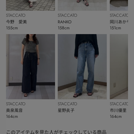
STACCATO
STACCATO
STACCATO
今野 愛美
RANKO
岡川あかり
155cm
158cm
151cm
STACCATO
STACCATO
STACCATO
奥泉風音
星野眞子
市川優里
164cm
164cm
このアイテムを見た人がチェックしている商品