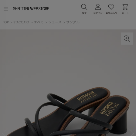
メ
ニ
ュ
TOP
>
STACCATO
>
すべて
>
シューズ
>
サンダル
ー
を
開
く