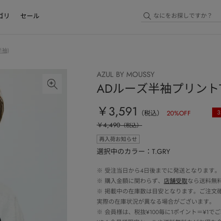
ゴリ
セール
袖)
AZUL BY MOUSSY
ADルーズ半袖プリントT /
￥3,591
3
（税込）
20
%OFF
￥4,490
（税込）
再入荷お知らせ
選択中のカラー：T.GRY
※
受注当日から4日後までに発送となります。
※
購入金額に関わらず、
店舗受取
なら送料無
※
掲載中の在庫数は目安となります。ご注文
実際の在庫状況が異なる場合がございます。
※
会員様は、税抜¥100毎に1ポイント＝¥1