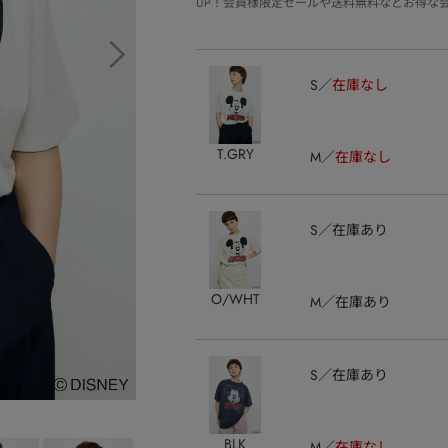
UP！会員様限定セールや送料無料などお得な
S
在庫なし
T.GRY
M
在庫なし
S
在庫あり
O/WHT
M
在庫あり
S
在庫あり
BLK
M
在庫なし