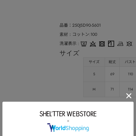
品番
250JSD90-5601
コットン:100
素材
洗濯表示
サイズ
サイズ
総丈
バスト
S
69
110
M
71
114