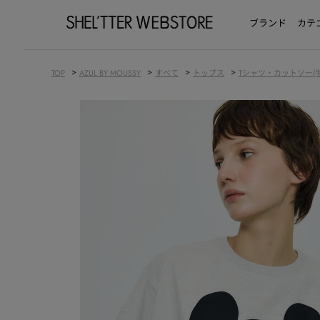
ブランド
カテ
>
>
>
>
TOP
AZUL BY MOUSSY
すべて
トップス
Tシャツ・カットソー(半