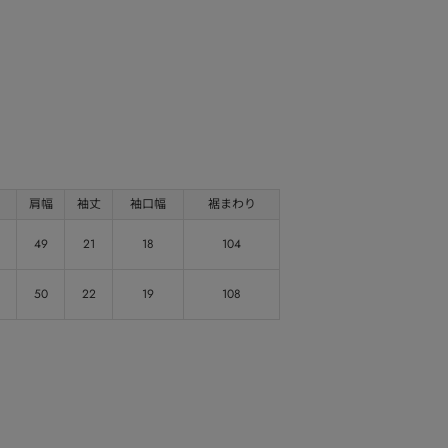
肩幅
袖丈
袖口幅
裾まわり
49
21
18
104
50
22
19
108