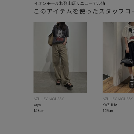
イオンモール和歌山店リニューアル情
このアイテムを使ったスタッフコ
報＆G...
AZUL BY MOUSSY
AZUL BY MOUSSY
kayo
KAZUNA
153cm
167cm