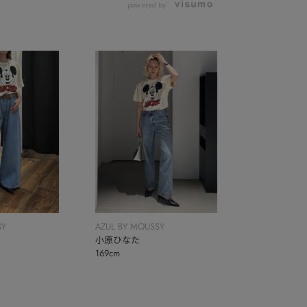
powered by
SY
AZUL BY MOUSSY
小原ひなた
169cm