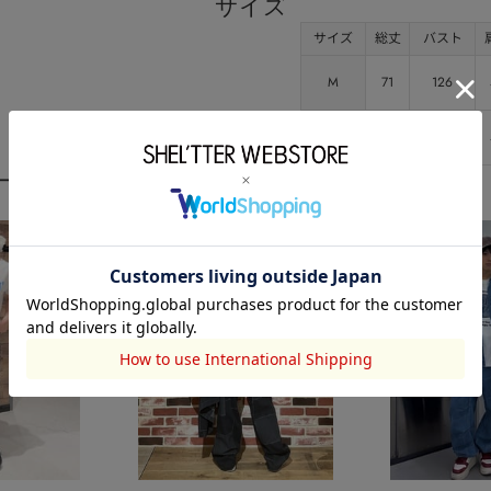
サイズ
サイズ
総丈
バスト
M
71
126
L
74
132
ーディネート