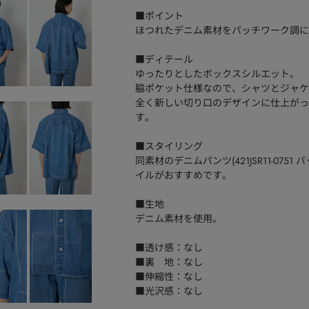
■ポイント
ほつれたデニム素材をパッチワーク調に
■ディテール
ゆったりとしたボックスシルエット。
脇ポケット仕様なので、シャツとジャケ
全く新しい切り口のデザインに仕上がっ
す。
■スタイリング
同素材のデニムパンツ(421JSR11-0
イルがおすすめです。
■生地
デニム素材を使用。
■透け感：なし
■裏 地：なし
■伸縮性：なし
■光沢感：なし