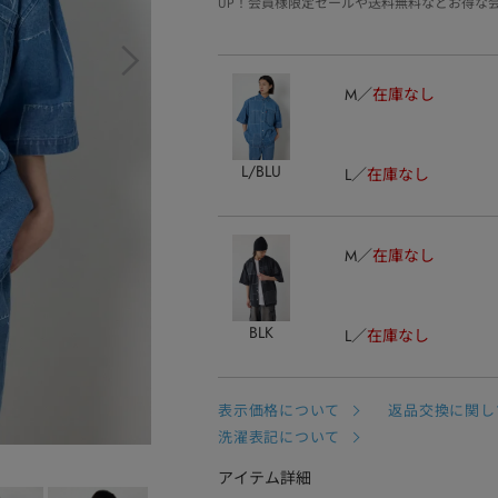
UP！会員様限定セールや送料無料などお得な
M
在庫なし
L/BLU
L
在庫なし
M
在庫なし
BLK
L
在庫なし
表示価格について
返品交換に関し
洗濯表記について
アイテム詳細