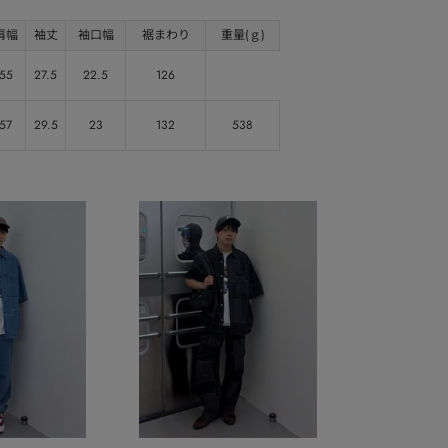
肩幅
袖丈
袖口幅
裾まわり
重量(ｇ)
55
27.5
22.5
126
57
29.5
23
132
538