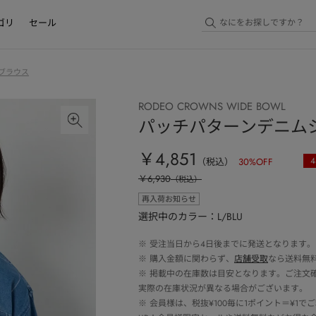
ゴリ
セール
ブラウス
RODEO CROWNS WIDE BOWL
パッチパターンデニム
￥4,851
4
（税込）
30
%OFF
￥6,930
（税込）
再入荷お知らせ
選択中のカラー：L/BLU
※
受注当日から4日後までに発送となります。
※
購入金額に関わらず、
店舗受取
なら送料無
※
掲載中の在庫数は目安となります。ご注文
実際の在庫状況が異なる場合がございます。
※
会員様は、税抜¥100毎に1ポイント＝¥1