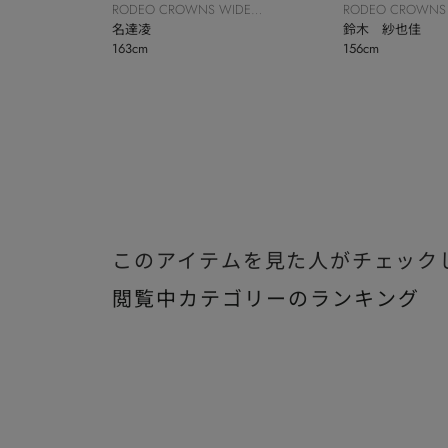
RODEO CROWNS WIDE
RODEO CROWNS
BOWL
名達凌
BOWL
鈴木 紗也佳
163cm
156cm
このアイテムを見た人がチェック
閲覧中カテゴリーのランキング