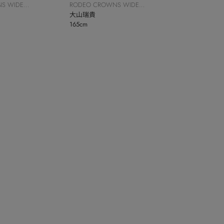
S WIDE
RODEO CROWNS WIDE
BOWL
大山瑞貴
165cm