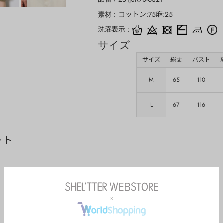
コットン:75麻:25
素材
洗濯表示
サイズ
サイズ
総丈
バスト
M
65
110
L
67
116
ート