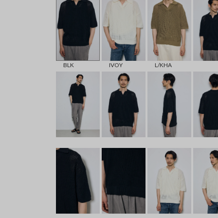
BLK
IVOY
L/KHA