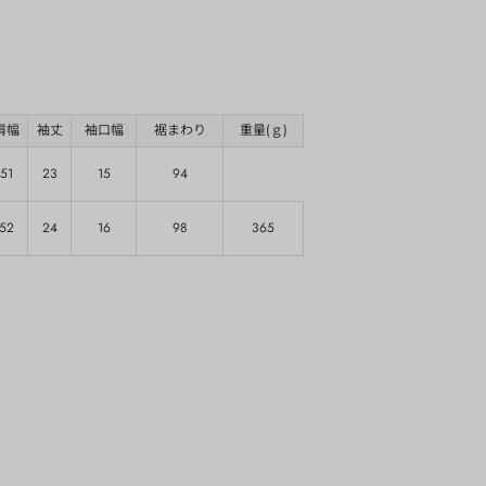
肩幅
袖丈
袖口幅
裾まわり
重量(ｇ)
51
23
15
94
52
24
16
98
365