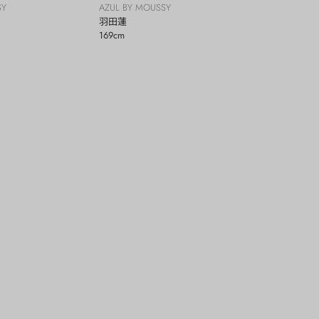
SY
AZUL BY MOUSSY
羽田蓮
169cm