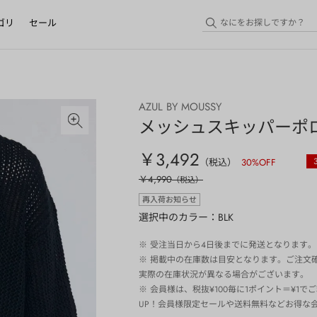
ゴリ
セール
AZUL BY MOUSSY
メッシュスキッパーポ
￥3,492
（税込）
30
%OFF
￥4,990
（税込）
再入荷お知らせ
選択中のカラー：BLK
※
受注当日から4日後までに発送となります。
※
掲載中の在庫数は目安となります。ご注文
実際の在庫状況が異なる場合がございます。
※
会員様は、税抜¥100毎に1ポイント＝¥1
UP！会員様限定セールや送料無料などお得な