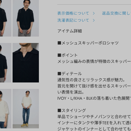
表示価格について
返品交換に関し
洗濯表記について
アイテム詳細
■メッシュスキッパーポロシャツ
■ポイント
メッシュ編みの表情が特徴のスキッパー
■ディテール
通気性の良さとリラックス感が魅力。
首元を開けて抜け感を出せるスキッパー
い表情を演出。
IVOY・L/KHA・BLKの落ち着いた色
■スタイリング
単品でショーツやチノパンツと合わせて
インナーにタンクや薄手TEEを入れて
ジャケットのインナーとして合わせても