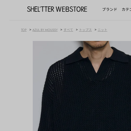
ブランド
カテ
>
>
>
>
TOP
AZUL BY MOUSSY
すべて
トップス
ニット