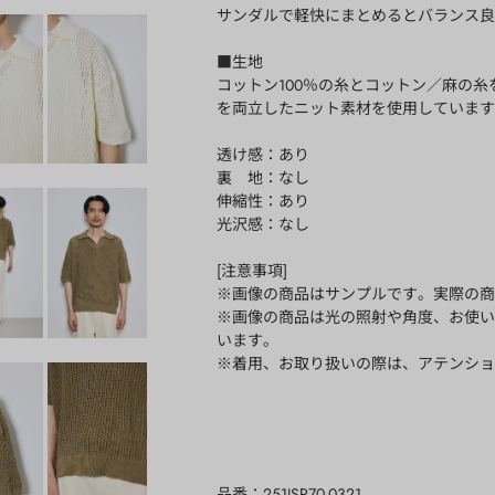
サンダルで軽快にまとめるとバランス良
■生地
コットン100％の糸とコットン／麻の
を両立したニット素材を使用しています
透け感：あり
裏 地：なし
伸縮性：あり
光沢感：なし
[注意事項]
※画像の商品はサンプルです。実際の商
※画像の商品は光の照射や角度、お使い
います。
※着用、お取り扱いの際は、アテンショ
品番
251JSR70-0321