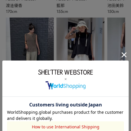
渡邉優香
藍那
池田美鈴
170cm
155cm
150cm
AZUL BY MOUSSY
AZUL BY MOUSSY
AZUL BY MO
akari
蓮沼芽衣子
森本恋
160cm
161cm
156cm
このアイテムを見た人がチェックしている商品