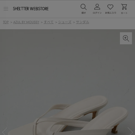
メ
ニ
ュ
TOP
>
AZUL BY MOUSSY
>
すべて
>
シューズ
>
サンダル
ー
を
開
く