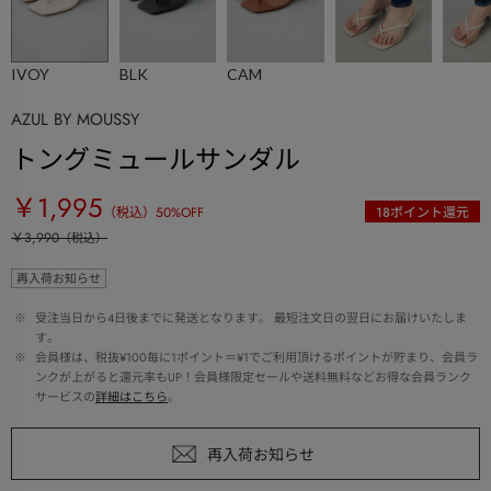
IVOY
BLK
CAM
AZUL BY MOUSSY
トングミュールサンダル
￥1,995
（税込）
50
%OFF
18
ポイント還元
￥3,990
（税込）
再入荷お知らせ
 ※ 
受注当日から4日後までに発送となります。 最短注文日の翌日にお届けいたしま
す。
 ※ 
会員様は、税抜¥100毎に1ポイント＝¥1でご利用頂けるポイントが貯まり、会員ラ
ンクが上がると還元率もUP！会員様限定セールや送料無料などお得な会員ランク
サービスの
詳細はこちら
。