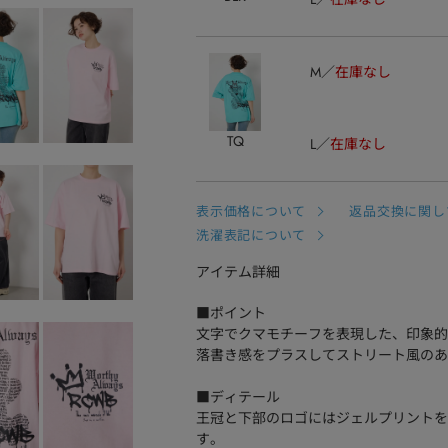
M
在庫なし
TQ
L
在庫なし
表示価格について
返品交換に関し
洗濯表記について
アイテム詳細
■ポイント
文字でクマモチーフを表現した、印象的
落書き感をプラスしてストリート風のあ
■ディテール
王冠と下部のロゴにはジェルプリントを
す。