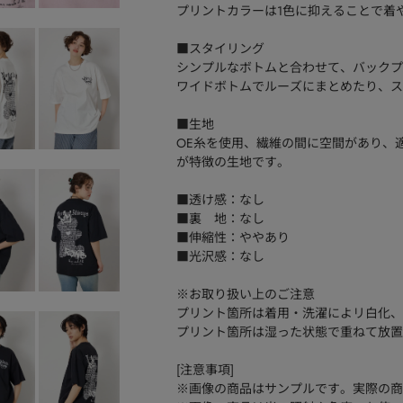
プリントカラーは1色に抑えることで着
■スタイリング
シンプルなボトムと合わせて、バックプ
ワイドボトムでルーズにまとめたり、ス
■生地
OE糸を使用、繊維の間に空間があり、
が特徴の生地です。
■透け感：なし
■裏 地：なし
■伸縮性：ややあり
■光沢感：なし
※お取り扱い上のご注意
プリント箇所は着用・洗濯によリ白化、
プリント箇所は湿った状態で重ねて放置
[注意事項]
※画像の商品はサンプルです。実際の商