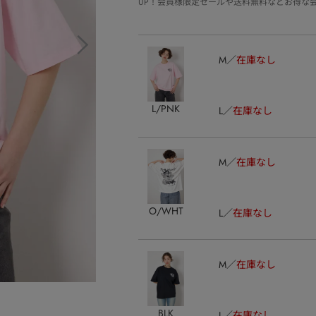
UP！会員様限定セールや送料無料などお得な
M
在庫なし
L/PNK
L
在庫なし
M
在庫なし
O/WHT
L
在庫なし
M
在庫なし
BLK
L
在庫なし