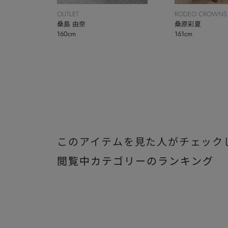
OUTLET
RODEO CROWNS
桑島 由奈
BOWL
桑原彩夏
160cm
161cm
このアイテムを見た人がチェック
閲覧中カテゴリーのランキング