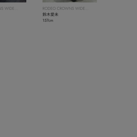
S WIDE
RODEO CROWNS WIDE
BOWL
鈴木愛未
157cm