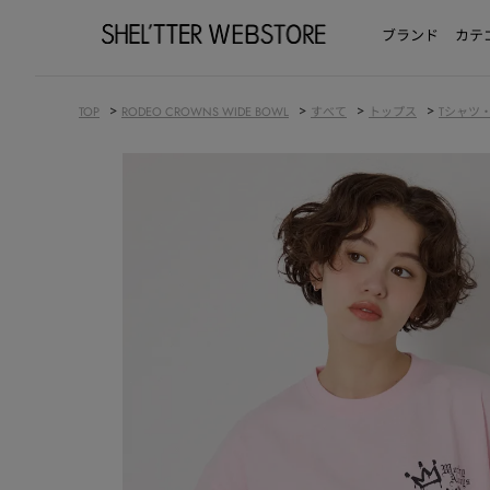
ブランド
カテ
>
>
>
>
TOP
RODEO CROWNS WIDE BOWL
すべて
トップス
Tシャツ