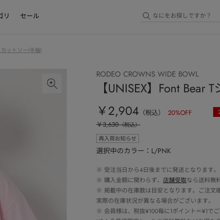
ゴリ
セール
・カットソー(半袖)
RODEO CROWNS WIDE BOWL
【UNISEX】Font Bear
￥2,904
（税込）
20
%OFF
￥3,630
（税込）
再入荷お知らせ
選択中のカラー：L/PNK
※
受注当日から4日後までに発送となります。
※
購入金額に関わらず、
店舗受取
なら送料無
※
掲載中の在庫数は目安となります。ご注文
実際の在庫状況が異なる場合がございます。
※
会員様は、税抜¥100毎に1ポイント＝¥1