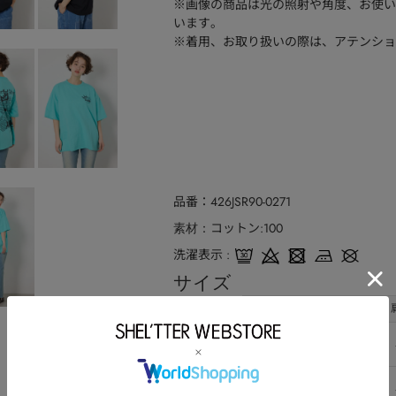
※画像の商品は光の照射や角度、お使い
います。
※着用、お取り扱いの際は、アテンショ
品番
426JSR90-0271
コットン:100
素材
洗濯表示
サイズ
サイズ
総丈
バスト
M
67
116
L
72
124