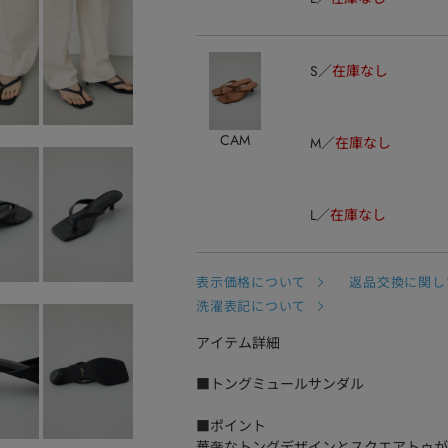
S
在庫なし
CAM
M
在庫なし
L
在庫なし
表示価格について
返品交換に関し
洗濯表記について
アイテム詳細
■トングミュールサンダル
■ポイント
華奢なトングデザインとスクエアトゥが