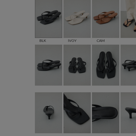
BLK
IVOY
CAM