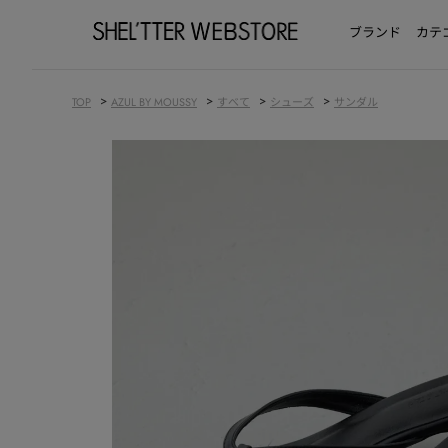
ブランド
カテ
>
>
>
>
TOP
AZUL BY MOUSSY
すべて
シューズ
サンダル