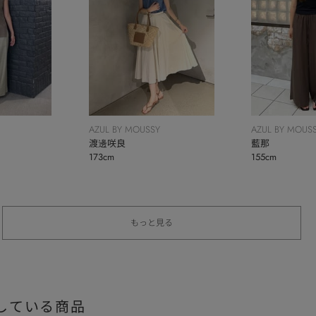
AZUL BY MOUSSY
AZUL BY MOUS
渡邊咲良
藍那
173cm
155cm
もっと見る
している商品