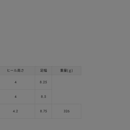
ヒール高さ
足幅
重量(ｇ)
4
8.25
4
8.5
4.2
8.75
326