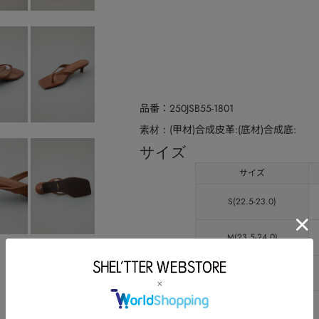
品番
250JSB55-1801
(甲材)合成皮革:(底材)合成底:
素材
サイズ
サイズ
S(22.5-23.0)
M(23.5-24.0)
L(24.5-25.0)