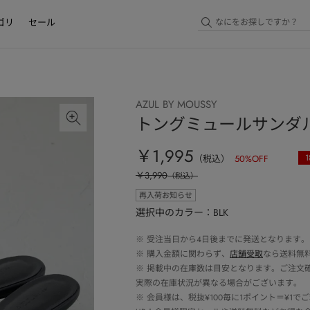
ゴリ
セール
AZUL BY MOUSSY
トングミュールサンダ
￥1,995
1
（税込）
50
%OFF
￥3,990
（税込）
再入荷お知らせ
選択中のカラー：BLK
※
受注当日から4日後までに発送となります。
※
購入金額に関わらず、
店舗受取
なら送料無
※
掲載中の在庫数は目安となります。ご注文
実際の在庫状況が異なる場合がございます。
※
会員様は、税抜¥100毎に1ポイント＝¥1