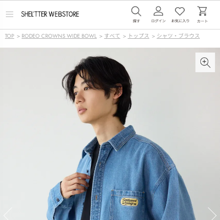
メ
ニ
ュ
TOP
>
RODEO CROWNS WIDE BOWL
>
すべて
>
トップス
>
シャツ・ブラウス
ー
を
開
く