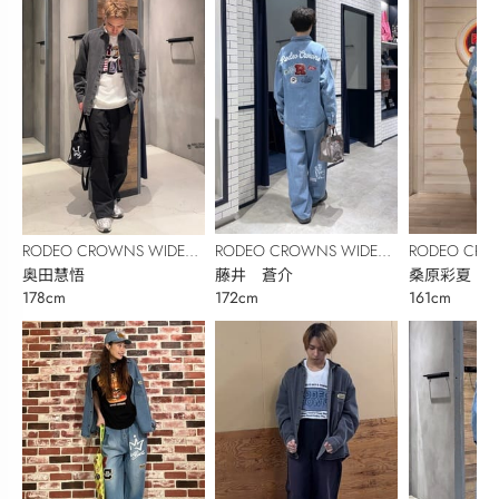
RODEO CROWNS WIDE
RODEO CRO
RODEO CROWNS WIDE
BOWL
藤井 蒼介
BOWL
桑原彩夏
BOWL
奥田慧悟
172cm
161cm
178cm