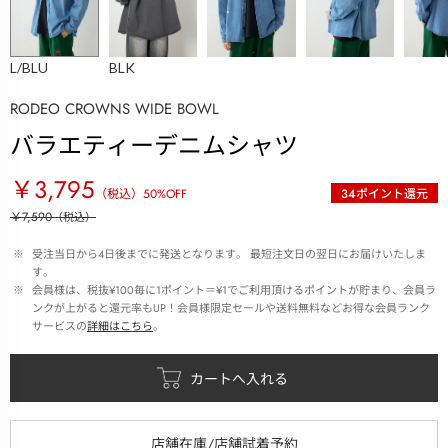
L/BLU
BLK
RODEO CROWNS WIDE BOWL
バラエティーデニムシャツ
￥3,795
（税込）
50
%OFF
34
ポイント還元
￥7,590
（税込）
 ※ 
受注当日から4日後までに発送となります。 最短注文日の翌日にお届けいたしま
す。
 ※ 
会員様は、税抜¥100毎に1ポイント＝¥1でご利用頂けるポイントが貯まり、会員ラ
ンクが上がると還元率もUP！会員様限定セールや送料無料などお得な会員ランク
サービスの
詳細はこちら
。