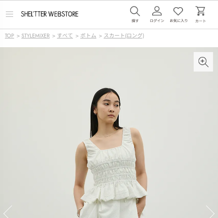
メ
ニ
ュ
TOP
>
STYLEMIXER
>
すべて
>
ボトム
>
スカート(ロング)
ー
を
開
く