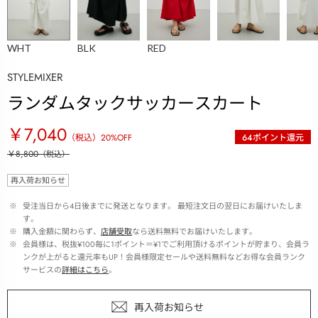
WHT
BLK
RED
STYLEMIXER
ランダムタックサッカースカート
￥7,040
（税込）
20
%OFF
64
ポイント還元
￥8,800
（税込）
再入荷お知らせ
 ※ 
受注当日から4日後までに発送となります。 最短注文日の翌日にお届けいたしま
す。
 ※ 
購入金額に関わらず、
店舗受取
なら送料無料でお届けいたします。
 ※ 
会員様は、税抜¥100毎に1ポイント＝¥1でご利用頂けるポイントが貯まり、会員ラ
ンクが上がると還元率もUP！会員様限定セールや送料無料などお得な会員ランク
サービスの
詳細はこちら
。