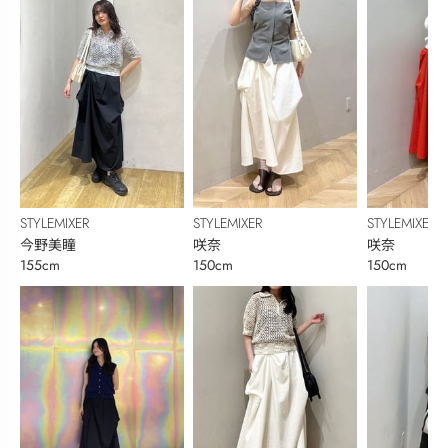
STYLEMIXER
STYLEMIXER
STYLEMIXER
今野美瞳
咲奈
咲奈
155cm
150cm
150cm