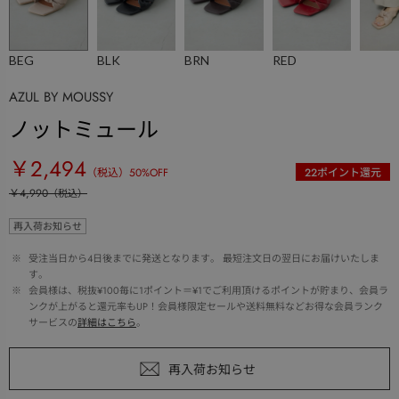
BEG
BLK
BRN
RED
AZUL BY MOUSSY
ノットミュール
￥2,494
（税込）
50
%OFF
22
ポイント還元
￥4,990
（税込）
再入荷お知らせ
 ※ 
受注当日から4日後までに発送となります。 最短注文日の翌日にお届けいたしま
す。
 ※ 
会員様は、税抜¥100毎に1ポイント＝¥1でご利用頂けるポイントが貯まり、会員ラ
ンクが上がると還元率もUP！会員様限定セールや送料無料などお得な会員ランク
サービスの
詳細はこちら
。