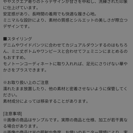
ややスクエア寄りのトゥデザインが甘さを中和し、洗練された印象
に仕上げています。
安定感があり、長時間の着用でも快適な履き心地。
ミニマルな設計により、素材の質感とシルエットの美しさが際立つ
デザインです。
■スタイリング
デニムやワイドパンツに合わせてカジュアルダウンするのはもちろ
ん、ミニ丈ボトムやワンピースと合わせてフェミニンにまとめるの
もおすすめ。
モノトーンコーディネートに取り入れれば、足元にさりげない華や
かさをプラスできます。
※お取り扱い上のご注意
濡れたまま放置したり、他の素材と密着させないように保管してく
ださい。
素材成分によっては移染することがあります。
[注意事項]
※画像の商品はサンプルです。実際の商品と仕様、加工が若干異な
る場合があります。
※画像の商品は光の照射や角度、お使いのモニター環境により、実