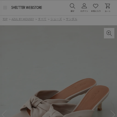
メ
ニ
ュ
TOP
>
AZUL BY MOUSSY
>
すべて
>
シューズ
>
サンダル
ー
を
開
く