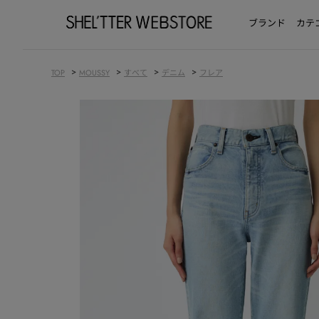
ブランド
カテ
>
>
>
>
TOP
MOUSSY
すべて
デニム
フレア