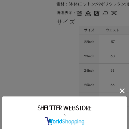
(本体)コットン:99ポリウレタン:1
素材
洗濯表示
サイズ
サイズ
ウエスト
22inch
57
23inch
60
24inch
63
25inch
66
26inch
69
27inch
72
28inch
75