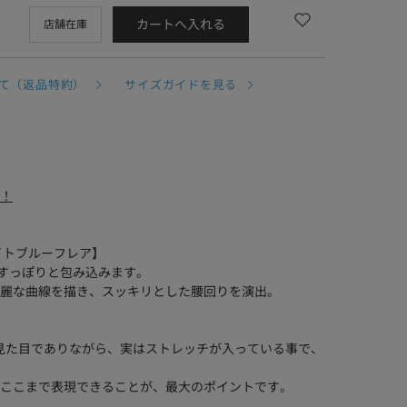
カートへ入れる
店舗在庫
て（返品特約）
サイズガイドを見る
ら！
ス ライトブルーフレア】
腰回りをすっぽりと包み込みます。
麗な曲線を描き、スッキリとした腰回りを演出。
トレッチ風な見た目でありながら、実はストレッチが入っている事で、
ここまで表現できることが、最大のポイントです。