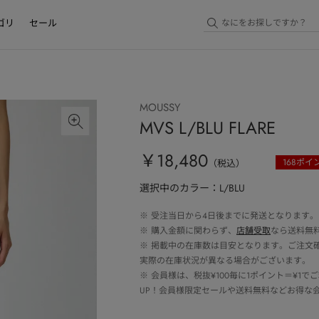
ゴリ
セール
MOUSSY
MVS L/BLU FLARE
￥18,480
168
ポイ
（税込）
選択中のカラー：L/BLU
※
受注当日から4日後までに発送となります。
※
購入金額に関わらず、
店舗受取
なら送料無
※
掲載中の在庫数は目安となります。ご注文
実際の在庫状況が異なる場合がございます。
※
会員様は、税抜¥100毎に1ポイント＝¥1
UP！会員様限定セールや送料無料などお得な