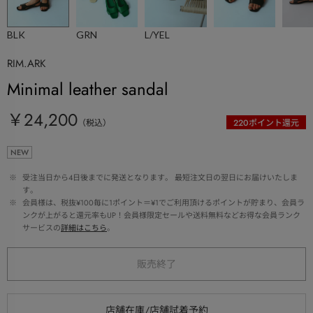
BLK
GRN
L/YEL
RIM.ARK
Minimal leather sandal
￥24,200
（税込）
220
ポイント還元
NEW
 ※ 
受注当日から4日後までに発送となります。 最短注文日の翌日にお届けいたしま
す。
 ※ 
会員様は、税抜¥100毎に1ポイント＝¥1でご利用頂けるポイントが貯まり、会員ラ
ンクが上がると還元率もUP！会員様限定セールや送料無料などお得な会員ランク
サービスの
詳細はこちら
。
販売終了