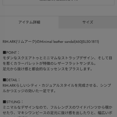
アイテム詳細
サイズ
RIM.ARK(リムアーク)のMinimal leather sandal(460JSL50-1811)
■POINT：
モダンなスクエアトゥとミニマムなストラップデザイン、そして目
を惹くカラーパレットが特徴のレザーフラットサンダル。
足元から抜け感と都会的なエッセンスをプラスします。
■DETAIL：
RIM.ARKらしいシティ・カジュアルスタイルを完成させる、シンプ
ルかつエッジの効いた一足です。
■STYLING：
ミニマルなデザインなので、フルレングスのワイドパンツから覗か
せたり、マキシワンピースの足元に抜け感を出したりと、幅広いボ