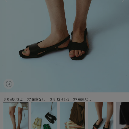
３６ 残り2点 37 在庫なし ３８ 残り2点 39 在庫なし