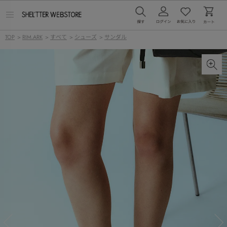
メ
ニ
ュ
TOP
>
RIM.ARK
>
すべて
>
シューズ
>
サンダル
ー
を
開
く