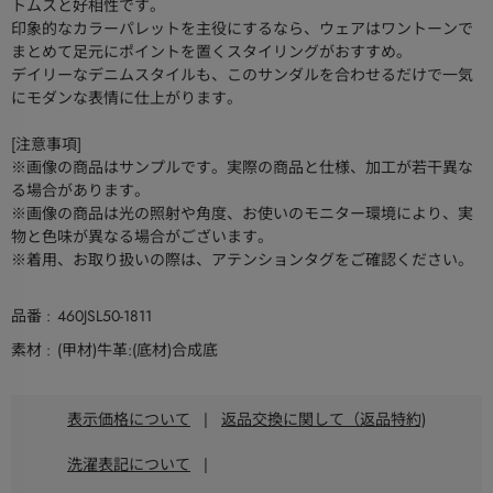
トムスと好相性です。
印象的なカラーパレットを主役にするなら、ウェアはワントーンで
まとめて足元にポイントを置くスタイリングがおすすめ。
デイリーなデニムスタイルも、このサンダルを合わせるだけで一気
にモダンな表情に仕上がります。
[注意事項]
※画像の商品はサンプルです。実際の商品と仕様、加工が若干異な
る場合があります。
※画像の商品は光の照射や角度、お使いのモニター環境により、実
物と色味が異なる場合がございます。
※着用、お取り扱いの際は、アテンションタグをご確認ください。
品番
460JSL50-1811
素材
(甲材)牛革:(底材)合成底
表示価格について
|
返品交換に関して（返品特約)
洗濯表記について
|