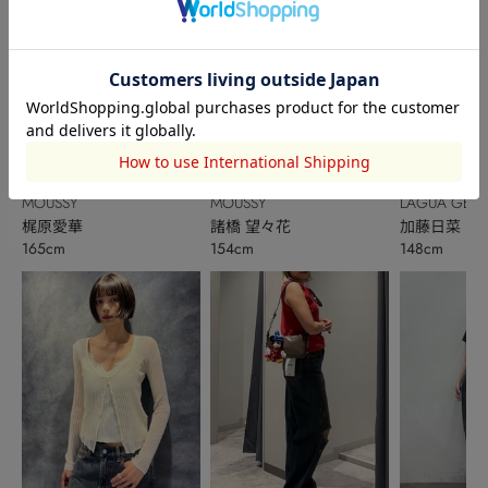
MOUSSY
MOUSSY
LAGUA GEM
梶原愛華
諸橋 望々花
加藤日菜
165cm
154cm
148cm