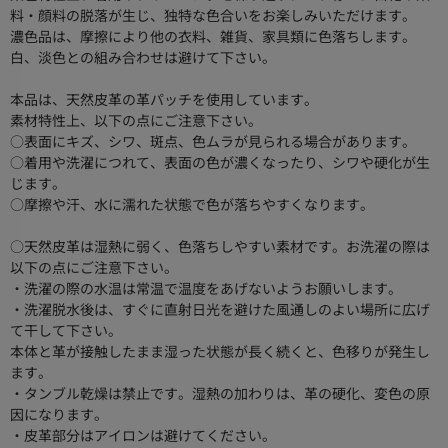
料・顔料の脱落が生じ、独特な色合いをお楽しみいただけます。
濃色品は、摩擦により他の衣料、雑貨、家具類に色落ちします。
白、淡色との組み合わせは避けて下さい。
本品は、天然皮革の革パッチを使用しています。
素材特性上、以下の点にご注意下さい。
○表面にキズ、シワ、斑点、色ムラが見られる場合があります。
○着用や洗濯につれて、表面の色が濃くなったり、シワや硬化が生
じます。
○摩擦や汗、水に濡れた状態で色が落ちやすくなります。
○天然皮革は湿熱に弱く、色落ちしやすい素材です。お洗濯の際は
以下の点にご注意下さい。
・洗濯の際の水温は常温で温度をあげないようお願いします。
・洗濯脱水後は、すぐに直射日光を避けた風通しのよい場所に広げ
て干して下さい。
本体と革が接触したまま湿った状態が長く続くと、色移りが発生し
ます。
・タンブル乾燥は禁止です。湿熱の加わりは、革の硬化、変色の原
因になります。
・皮革部分はアイロンは避けてください。