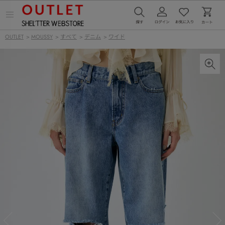
メ
ニ
ュ
OUTLET
>
MOUSSY
>
すべて
>
デニム
>
ワイド
ー
を
開
く