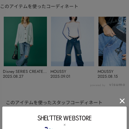
このアイテムを使ったコーディネート
Disney SERIES CREATED
MOUSSY
MOUSSY
by MUS
2025.08.27
2025.09.01
2025.08.15
powered by
このアイテムを使ったスタッフコーディネート