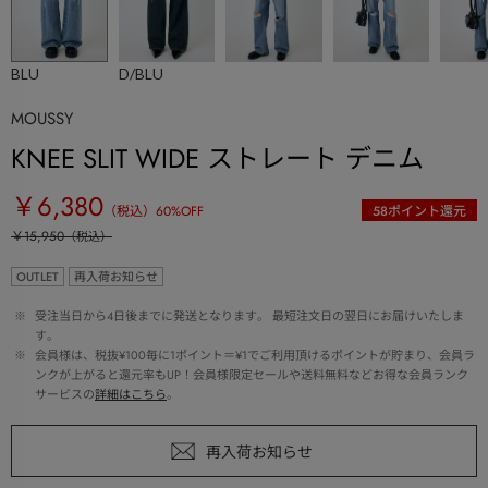
BLU
D/BLU
MOUSSY
KNEE SLIT WIDE ストレート デニム
￥6,380
（税込）
60
%OFF
58
ポイント還元
￥15,950
（税込）
OUTLET
再入荷お知らせ
 ※ 
受注当日から4日後までに発送となります。 最短注文日の翌日にお届けいたしま
す。
 ※ 
会員様は、税抜¥100毎に1ポイント＝¥1でご利用頂けるポイントが貯まり、会員ラ
ンクが上がると還元率もUP！会員様限定セールや送料無料などお得な会員ランク
サービスの
詳細はこちら
。