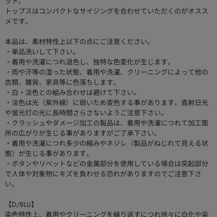
ット。
トップスはコンパクトなサイジングを合わせていただくのがオスス
メです。
本品は、素材特性上以下の点にご注意ください。
・単品洗いして下さい。
・着用や洗濯につれ退色し、独特な色変化が生じます。
・雨や汗等の湿った状態、着用や洗濯、クリーニングによって他の
衣類、雑貨、家具等に色落ちします。
・白・淡色との組み合わせは避けて下さい。
・淡色は光（紫外線）に弱いため変色する事があります。直射日光
や蛍光灯の光に長時間さらさないようご注意下さい。
・クラッシュやダメージ加工の製品は、着用や洗濯につれて加工箇
所の広がりが生じる事がありますがご了承下さい。
・着用や洗濯につれ多少の縮みやネジレ（製品がねじれて見える状
態）が生じる事があります。
・ボタンやリベットなどの金属部分を使用している場合は突起部分
で人体や対象物にキズを負わせる恐れがありますのでご注意下さ
い。
【D/BLU】
染色特性上、着用やクリーニングを繰り返すにつれ徐々に白化や染