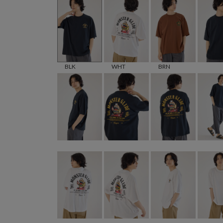
BLK
WHT
BRN