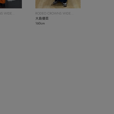
S WIDE
RODEO CROWNS WIDE
BOWL
大島優菜
160cm