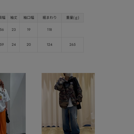
肩幅
袖丈
袖口幅
裾まわり
重量(ｇ)
56
23
19
118
59
24
20
124
265