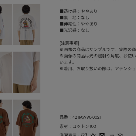
■透け感：ややあり
■裏 地：なし
■伸縮性：ややあり
■光沢感：なし
[注意事項]
※画像の商品はサンプルです。実際の商
※画像の商品は光の照射や角度、お使い
います。
※着用、お取り扱いの際は、アテンショ
品番
421IAW90-0021
コットン100
素材
洗濯表示