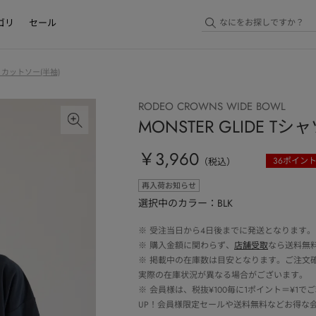
ゴリ
セール
・カットソー(半袖)
RODEO CROWNS WIDE BOWL
MONSTER GLIDE Tシ
￥3,960
36
ポイン
（税込）
再入荷お知らせ
選択中のカラー：BLK
※
受注当日から4日後までに発送となります。
※
購入金額に関わらず、
店舗受取
なら送料無
※
掲載中の在庫数は目安となります。ご注文
実際の在庫状況が異なる場合がございます。
※
会員様は、税抜¥100毎に1ポイント＝¥1
UP！会員様限定セールや送料無料などお得な