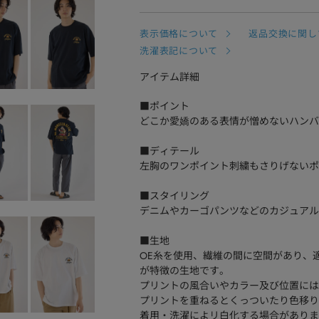
表示価格について
返品交換に関し
洗濯表記について
アイテム詳細
■ポイント
どこか愛嬌のある表情が憎めないハンバ
■ディテール
左胸のワンポイント刺繍もさりげないポ
■スタイリング
デニムやカーゴパンツなどのカジュアル
■生地
OE糸を使用、繊維の間に空間があり、
が特徴の生地です。
プリントの風合いやカラー及び位置には
プリントを重ねるとくっついたり色移り
着用・洗濯によリ白化する場合がありま