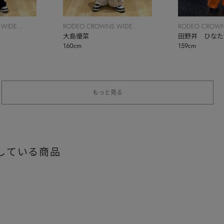
 WIDE
RODEO CROWNS WIDE
RODEO CROWN
BOWL
大島優菜
BOWL
田野井 ひなた
160cm
159cm
もっと見る
している商品