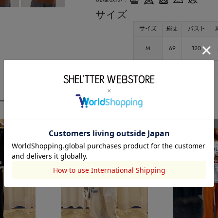
サイズ
サイズ
総丈
バスト
M
69
120
L
72
126
ーディネート