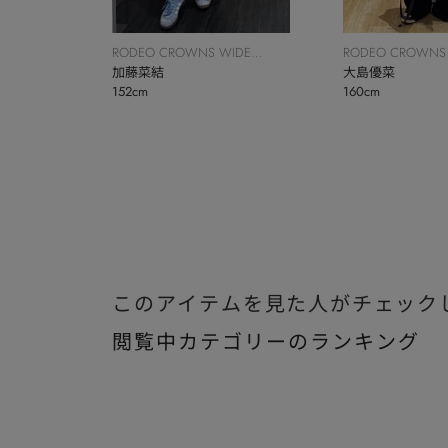
RODEO CROWNS WIDE
RODEO CROWNS
BOWL
加藤菜結
BOWL
大島優菜
152cm
160cm
このアイテムを見た人がチェック
閲覧中カテゴリーのランキング