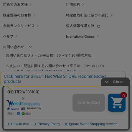
初めてのお客様
利用規約
株主優待のお客様
特定商取引法に基づく表記
会員ランクサービス
個人情報保護方針
ヘルプ
InternationalOrders
お問い合わせ
お問い合わせフォーム(平日10：30～18：30/順次対応)
お支払い・配送に関するお問い合わせ（平日10：30～18：00）
シェルターウェブストアカスタマーセンター
0800-123-6820
商品の素材、サイズ、仕様等に関するお問い合せ（平日10：30～18：00）
バロックジャパンリミテッドコールセンター
03-6730-9191
BAROQUE JAPAN LIMITED
採用情報
SHEL'TTER GREEN
ページ
トップ
COPYRIGHT © BAROQUE JAPAN LIMITED ALL RIGHTS RESERVED.
に戻る