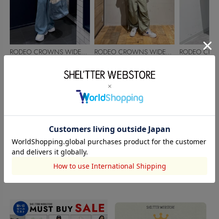
RODEO CROWNS WIDE
RODEO CROWNS WIDE
RODEO CRO
BOWL
yuuka
BOWL
加藤 賢治
BOWL
廣瀬 結菜
152cm
166cm
156cm
このアイテムを見た人がチェックしている商品
閲覧中カテゴリーのランキング
TOPICS