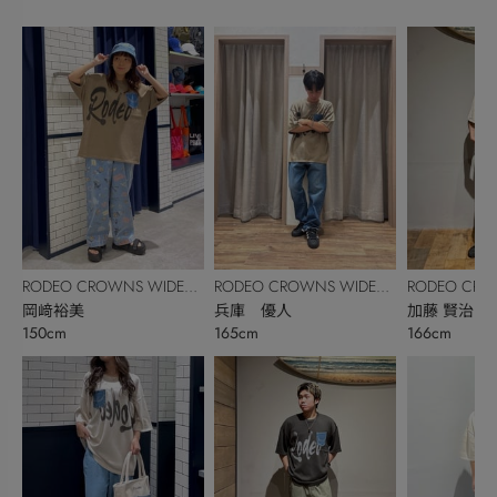
RODEO CROWNS WIDE
RODEO CROWNS WIDE
RODEO CRO
BOWL
岡﨑裕美
BOWL
兵庫 優人
BOWL
加藤 賢治
150cm
165cm
166cm