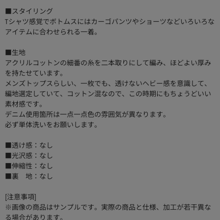
■スタイリング
Tシャツ感覚でボトムスにはカーゴパンツやショーツなどいろいろな
アイテムに合わせられる一着。
■生地
アクリルコットンの細番の糸を二本取りにして編み、ほどよい厚み
を持たせています。
メンズトップスらしい、一枚でも、透けないヘビー感を意識して、
編地選定していて、コットン混なので、この時期にもちょうどいい
素材感です。
デニム使用箇所は一点一点色の雰囲気が異なります。
必ず単体洗いをお願いします。
■透け感：なし
■光沢感：なし
■伸縮性：なし
■裏 地：なし
[注意事項]
※画像の商品はサンプルです。実際の商品と仕様、加工が若干異な
る場合があります。