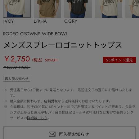
IVOY
L/KHA
C.GRY
RODEO CROWNS WIDE BOWL
メンズスプレーロゴニットトップス
￥2,750
（税込）
50
%OFF
25
ポイント還元
￥5,500
（税込）
再入荷お知らせ
 ※ 
受注当日から4日後までに発送となります。 最短注文日の翌日にお届けいたしま
す。
 ※ 
購入金額に関わらず、
店舗受取
なら送料無料でお届けいたします。
 ※ 
会員様は、税抜¥100毎に1ポイント＝¥1でご利用頂けるポイントが貯まり、会員ラ
ンクが上がると還元率もUP！会員様限定セールや送料無料などお得な会員ランク
サービスの
詳細はこちら
。