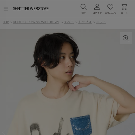
メ
ニ
ュ
TOP
>
RODEO CROWNS WIDE BOWL
>
すべて
>
トップス
>
ニット
ー
を
開
く