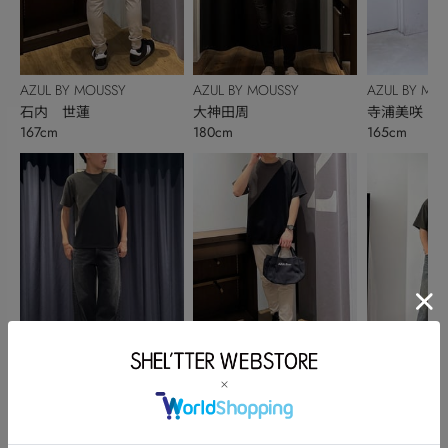
AZUL BY MOUSSY
AZUL BY MOUSSY
AZUL BY MO
石内 世蓮
大神田周
寺浦美咲
167cm
180cm
165cm
AZUL BY MOUSSY
AZUL BY MOUSSY
RODEO CRO
柱谷遥琉
石内 世蓮
BOWL
Ryosuke Suzu
186cm
167cm
175cm