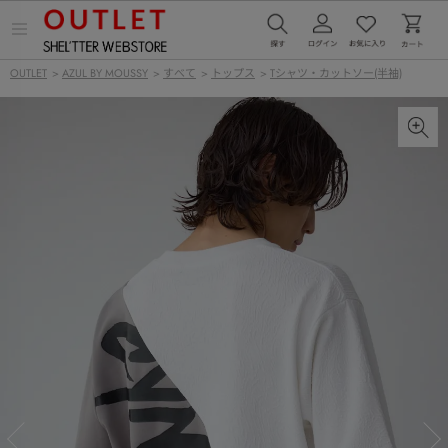
メ
ニ
ュ
OUTLET
>
AZUL BY MOUSSY
>
すべて
>
トップス
>
Tシャツ・カットソー(半袖)
ー
を
開
く