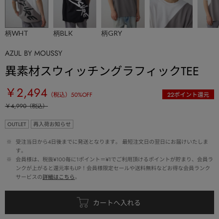
柄WHT
柄BLK
柄GRY
AZUL BY MOUSSY
異素材スウィッチングラフィックTEE
￥2,494
（税込）
50
%OFF
22
ポイント還元
￥4,990
（税込）
OUTLET
再入荷お知らせ
 ※ 
受注当日から4日後までに発送となります。 最短注文日の翌日にお届けいたしま
す。
 ※ 
会員様は、税抜¥100毎に1ポイント＝¥1でご利用頂けるポイントが貯まり、会員ラ
ンクが上がると還元率もUP！会員様限定セールや送料無料などお得な会員ランク
サービスの
詳細はこちら
。