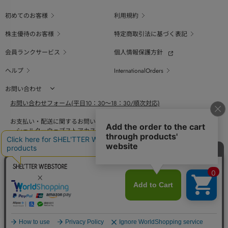
初めてのお客様
利用規約
株主優待のお客様
特定商取引法に基づく表記
会員ランクサービス
個人情報保護方針
ヘルプ
InternationalOrders
お問い合わせ
お問い合わせフォーム(平日10：30～18：30/順次対応)
お支払い・配送に関するお問い合わせ（平日10：30～18：00）
シェルターウェブストアカスタマーセンター
0800-123-6820
商品の素材、サイズ、仕様等に関するお問い合せ（平日10：30～18：00）
バロックジャパンリミテッドコールセンター
03-6730-9191
BAROQUE JAPAN LIMITED
The SHEL'TTER TOKYO
採用情報
SHEL'TTER GREEN
ページ
トップ