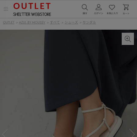
メ
ニ
ュ
OUTLET
>
AZUL BY MOUSSY
>
すべて
>
シューズ
>
サンダル
ー
を
開
く