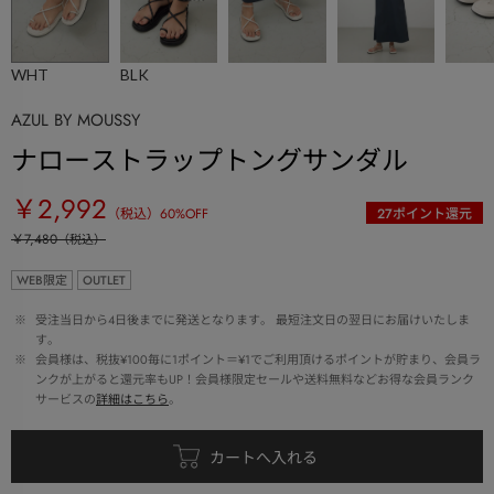
WHT
BLK
AZUL BY MOUSSY
ナローストラップトングサンダル
￥2,992
（税込）
60
%OFF
27
ポイント還元
￥7,480
（税込）
WEB限定
OUTLET
 ※ 
受注当日から4日後までに発送となります。 最短注文日の翌日にお届けいたしま
す。
 ※ 
会員様は、税抜¥100毎に1ポイント＝¥1でご利用頂けるポイントが貯まり、会員ラ
ンクが上がると還元率もUP！会員様限定セールや送料無料などお得な会員ランク
サービスの
詳細はこちら
。