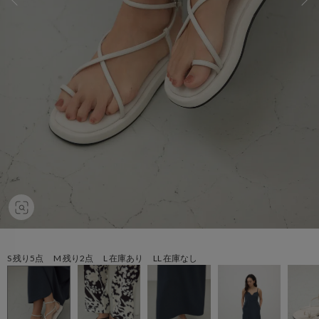
S 残り5点 M 残り2点 L 在庫あり LL 在庫なし