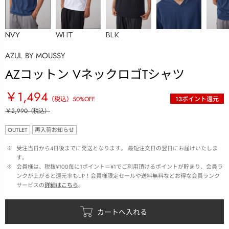
NVY
WHT
BLK
AZUL BY MOUSSY
AZコットン VネックロゴTシャツ
￥1,494
（税込）
50
%OFF
13
ポイント還元
￥2,990
（税込）
OUTLET
再入荷お知らせ
 ※ 
受注当日から4日後までに発送となります。 最短注文日の翌日にお届けいたしま
す。
 ※ 
会員様は、税抜¥100毎に1ポイント＝¥1でご利用頂けるポイントが貯まり、会員ラ
ンクが上がると還元率もUP！会員様限定セールや送料無料などお得な会員ランク
サービスの
詳細はこちら
。