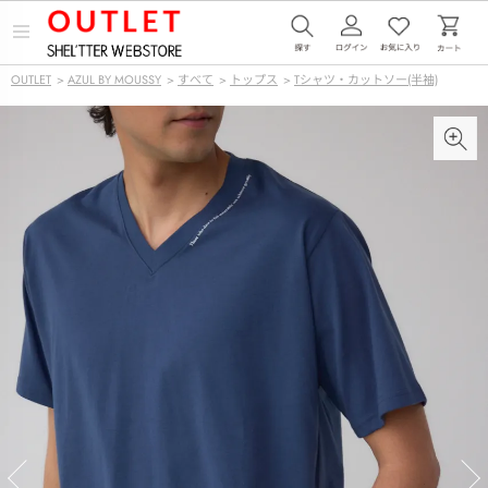
メ
ニ
ュ
OUTLET
>
AZUL BY MOUSSY
>
すべて
>
トップス
>
Tシャツ・カットソー(半袖)
ー
を
開
く