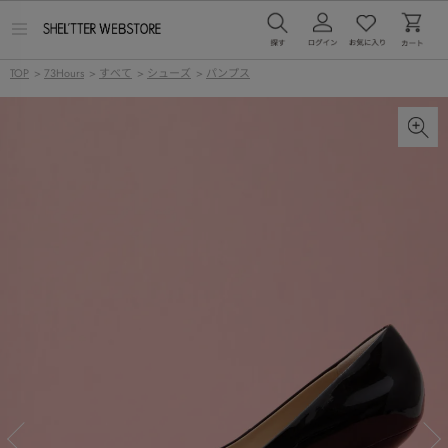
メ
ニ
ュ
TOP
>
73Hours
>
すべて
>
シューズ
>
パンプス
ー
を
開
く