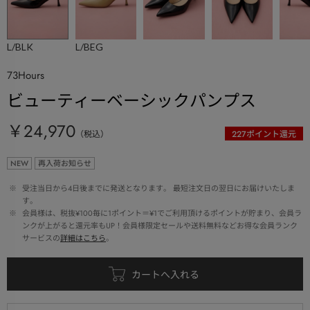
L/BLK
L/BEG
73Hours
ビューティーベーシックパンプス
￥24,970
（税込）
227
ポイント還元
NEW
再入荷お知らせ
 ※ 
受注当日から4日後までに発送となります。 最短注文日の翌日にお届けいたしま
す。
 ※ 
会員様は、税抜¥100毎に1ポイント＝¥1でご利用頂けるポイントが貯まり、会員ラ
ンクが上がると還元率もUP！会員様限定セールや送料無料などお得な会員ランク
サービスの
詳細はこちら
。