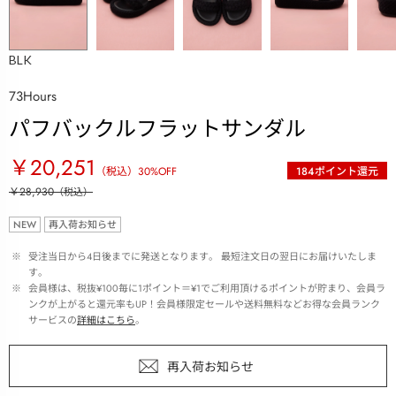
BLK
73Hours
パフバックルフラットサンダル
￥20,251
（税込）
30
%OFF
184
ポイント還元
￥28,930
（税込）
NEW
再入荷お知らせ
 ※ 
受注当日から4日後までに発送となります。 最短注文日の翌日にお届けいたしま
す。
 ※ 
会員様は、税抜¥100毎に1ポイント＝¥1でご利用頂けるポイントが貯まり、会員ラ
ンクが上がると還元率もUP！会員様限定セールや送料無料などお得な会員ランク
サービスの
詳細はこちら
。