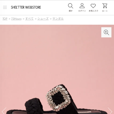
メ
ニ
ュ
TOP
>
73Hours
>
すべて
>
シューズ
>
サンダル
ー
を
開
く