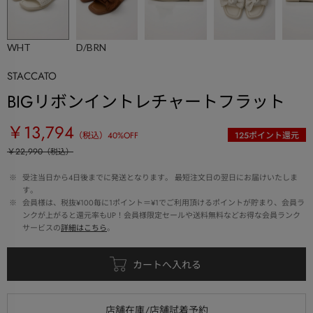
WHT
D/BRN
STACCATO
BIGリボンイントレチャートフラット
￥13,794
（税込）
40
%OFF
125
ポイント還元
￥22,990
（税込）
 ※ 
受注当日から4日後までに発送となります。 最短注文日の翌日にお届けいたしま
す。
 ※ 
会員様は、税抜¥100毎に1ポイント＝¥1でご利用頂けるポイントが貯まり、会員ラ
ンクが上がると還元率もUP！会員様限定セールや送料無料などお得な会員ランク
サービスの
詳細はこちら
。