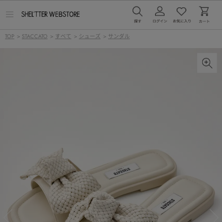
メ
ニ
ュ
TOP
>
STACCATO
>
すべて
>
シューズ
>
サンダル
ー
を
開
く