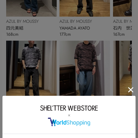
AZUL BY MOUSSY
AZUL BY MOUSSY
AZUL BY MO
四元美結
YAMADA AYATO
石内 世蓮
168cm
177cm
167cm
AZUL BY MOUSSY
AZUL BY MOUSSY
AZUL BY MO
YAMADA AYATO
石内 世蓮
野中新菜
177cm
167cm
160cm