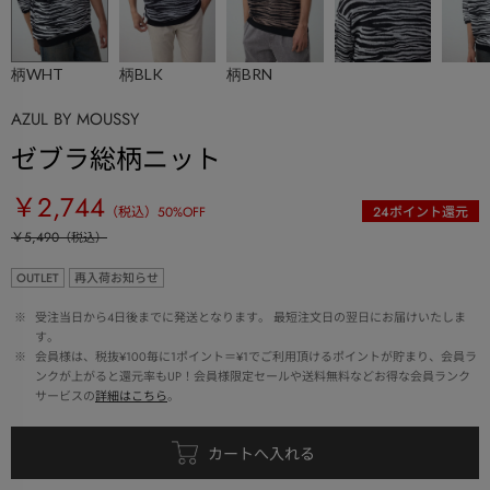
柄WHT
柄BLK
柄BRN
AZUL BY MOUSSY
ゼブラ総柄ニット
￥2,744
（税込）
50
%OFF
24
ポイント還元
￥5,490
（税込）
OUTLET
再入荷お知らせ
 ※ 
受注当日から4日後までに発送となります。 最短注文日の翌日にお届けいたしま
す。
 ※ 
会員様は、税抜¥100毎に1ポイント＝¥1でご利用頂けるポイントが貯まり、会員ラ
ンクが上がると還元率もUP！会員様限定セールや送料無料などお得な会員ランク
サービスの
詳細はこちら
。