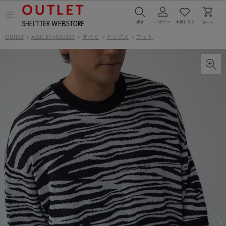
メ
ニ
ュ
OUTLET
>
AZUL BY MOUSSY
>
すべて
>
トップス
>
ニット
ー
を
開
く