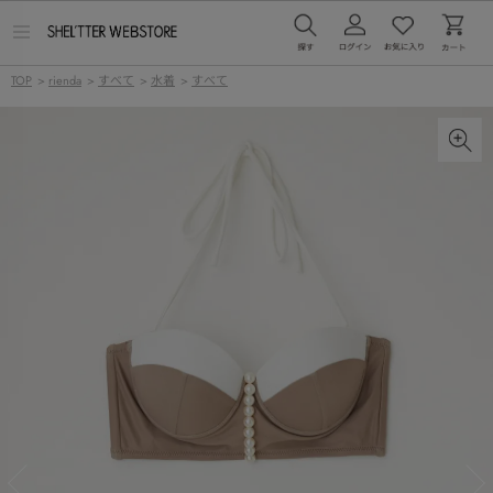
メ
ニ
ュ
TOP
>
rienda
>
すべて
>
水着
>
すべて
ー
を
開
く