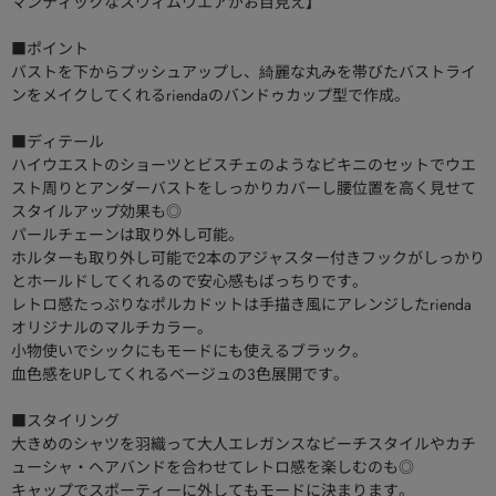
マンティックなスウィムウエアがお目見え】
■ポイント
バストを下からプッシュアップし、綺麗な丸みを帯びたバストライ
ンをメイクしてくれるriendaのバンドゥカップ型で作成。
■ディテール
ハイウエストのショーツとビスチェのようなビキニのセットでウエ
スト周りとアンダーバストをしっかりカバーし腰位置を高く見せて
スタイルアップ効果も◎
パールチェーンは取り外し可能。
ホルターも取り外し可能で2本のアジャスター付きフックがしっかり
とホールドしてくれるので安心感もばっちりです。
レトロ感たっぷりなポルカドットは手描き風にアレンジしたrienda
オリジナルのマルチカラー。
小物使いでシックにもモードにも使えるブラック。
血色感をUPしてくれるベージュの3色展開です。
■スタイリング
大きめのシャツを羽織って大人エレガンスなビーチスタイルやカチ
ューシャ・ヘアバンドを合わせてレトロ感を楽しむのも◎
キャップでスポーティーに外してもモードに決まります。