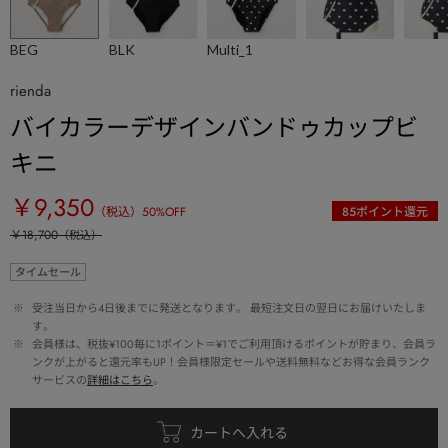
BEG
BLK
Multi_1
rienda
バイカラーデザインバンドゥカップビ
キニ
￥9,350
（税込）
50
%OFF
85
ポイント還元
￥18,700
（税込）
タイムセール
 ※ 
受注当日から4日後までに発送となります。 最短注文日の翌日にお届けいたしま
す。
 ※ 
会員様は、税抜¥100毎に1ポイント＝¥1でご利用頂けるポイントが貯まり、会員ラ
ンクが上がると還元率もUP！会員様限定セールや送料無料などお得な会員ランク
サービスの
詳細はこちら
。