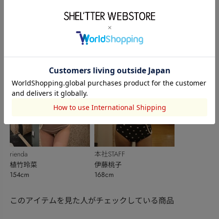
本社STAFF
rienda
本社STAFF
伊藤桃子
松本幸奈
中村望美
168cm
159cm
166cm
rienda
本社STAFF
植竹玲菜
伊藤桃子
154cm
168cm
このアイテムを見た人がチェックしている商品