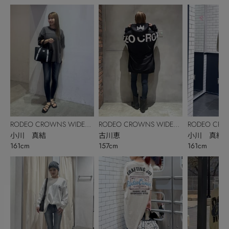
RODEO CROWNS WIDE
RODEO CROWNS WIDE
RODEO CRO
BOWL
小川 真結
BOWL
古川恵
BOWL
小川 真結
161cm
157cm
161cm