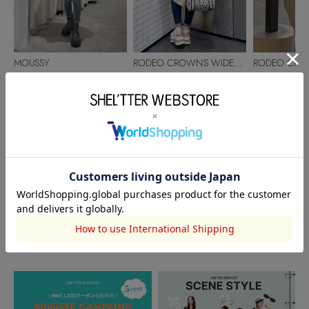
MOUSSY
RODEO CROWNS WIDE
RODEO CRO
鈴木陽香
BOWL
M!sumi
BOWL
桑原彩夏
150cm
160cm
161cm
このアイテムを見た人がチェックしている商品
閲覧中カテゴリーのランキング
TOPICS