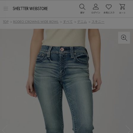
メ
ニ
ュ
TOP
>
RODEO CROWNS WIDE BOWL
>
すべて
>
デニム
>
スキニー
ー
を
開
く