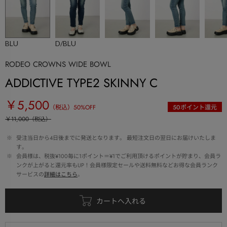
BLU
D/BLU
RODEO CROWNS WIDE BOWL
ADDICTIVE TYPE2 SKINNY C
￥5,500
（税込）
50
%OFF
50
ポイント還元
￥11,000
（税込）
 ※ 
受注当日から4日後までに発送となります。 最短注文日の翌日にお届けいたしま
す。
 ※ 
会員様は、税抜¥100毎に1ポイント＝¥1でご利用頂けるポイントが貯まり、会員ラ
ンクが上がると還元率もUP！会員様限定セールや送料無料などお得な会員ランク
サービスの
詳細はこちら
。