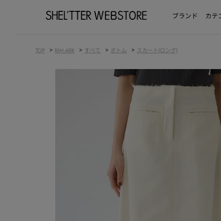
ブランド
カテ
>
>
>
>
TOP
RIM.ARK
すべて
ボトム
スカート(ロング)