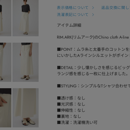
表示価格について
返品交換に関し
洗濯表記について
アイテム詳細
RIM.ARK(リムアーク)のChino cloth A-line
■POINT：ムラ糸と太番手のコット
にいかしたAラインシルエットがポイン
■DETAIL：少し懐かしさを感じるビ
ランジ感を感じる一枚に仕上げました。
■STYLING：シンプルなTシャツ合
■透け感：なし
■光沢感：なし
■伸縮性：なし
■裏地：なし
■洗濯：洗濯機洗い可