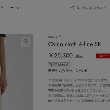
ゴリ
セール
RIM.ARK
Chino cloth A-line SK
￥25,300
230
ポイ
（税込）
再入荷お知らせ
選択中のカラー：O/WHT
※
受注当日から4日後までに発送となります。
※
掲載中の在庫数は目安となります。ご注文
実際の在庫状況が異なる場合がございます。
※
会員様は、税抜¥100毎に1ポイント＝¥1
UP！会員様限定セールや送料無料などお得な