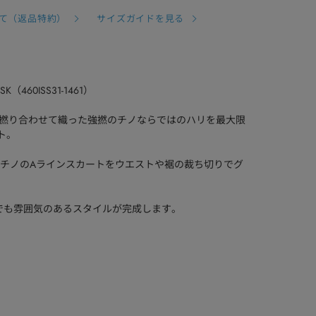
て（返品特約）
サイズガイドを見る
 SK（460ISS31-1461）
ンを撚り合わせて織った強撚のチノならではのハリを最大限
ト。
ッグチノのAラインスカートをウエストや裾の裁ち切りでグ
わせでも雰囲気のあるスタイルが完成します。