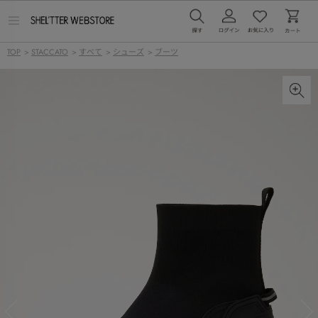
メ
ニ
ュ
TOP
>
STACCATO
>
すべて
>
シューズ
>
ブーツ
ー
を
開
く