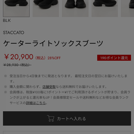
BLK
STACCATO
ケーターライトソックスブーツ
￥20,900
（税込）
28
%OFF
190
ポイント還元
￥28,930
（税込）
 ※ 
受注当日から4日後までに発送となります。 最短注文日の翌日にお届けいたしま
す。
 ※ 
購入金額に関わらず、
店舗受取
なら送料無料でお届けいたします。
 ※ 
会員様は、税抜¥100毎に1ポイント＝¥1でご利用頂けるポイントが貯まり、会員ラ
ンクが上がると還元率もUP！会員様限定セールや送料無料などお得な会員ランク
サービスの
詳細はこちら
。