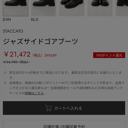
BRN
BLK
STACCATO
ジャズサイドゴアブーツ
￥21,472
（税込）
39
%OFF
195
ポイント還元
￥34,980
（税込）
 ※ 
受注当日から4日後までに発送となります。 最短注文日の翌日にお届けいたしま
す。
 ※ 
会員様は、税抜¥100毎に1ポイント＝¥1でご利用頂けるポイントが貯まり、会員ラ
ンクが上がると還元率もUP！会員様限定セールや送料無料などお得な会員ランク
サービスの
詳細はこちら
。