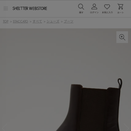
メ
ニ
ュ
TOP
>
STACCATO
>
すべて
>
シューズ
>
ブーツ
ー
を
開
く