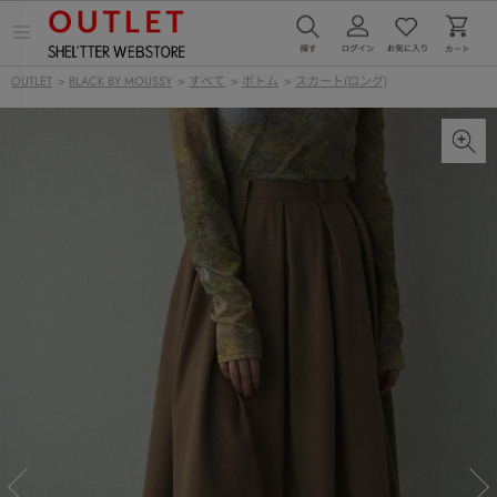
メ
ニ
ュ
OUTLET
>
BLACK BY MOUSSY
>
すべて
>
ボトム
>
スカート(ロング)
ー
を
開
く