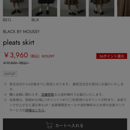
BEG
BLK
BLACK BY MOUSSY
pleats skirt
￥3,960
（税込）
80
%OFF
36
ポイント還元
￥19,800
（税込）
OUTLET
 ※ 
受注当日から4日後までに発送となります。 最短注文日の翌日にお届けいたしま
す。
 ※ 
購入金額に関わらず、
店舗受取
なら送料無料でお届けいたします。
 ※ 
会員様は、税抜¥100毎に1ポイント＝¥1でご利用頂けるポイントが貯まり、会員ラ
ンクが上がると還元率もUP！会員様限定セールや送料無料などお得な会員ランク
サービスの
詳細はこちら
。