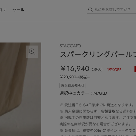
ゴリ
セール
STACCATO
スパークリングパール
￥16,940
（税込）
19
%OFF
￥20,900
（税込）
再入荷お知らせ
選択中のカラー：M/GLD
※
受注当日から4日後までに発送となります。
※
購入金額に関わらず、
店舗受取
なら送料無
※
掲載中の在庫数は目安となります。ご注文
実際の在庫状況が異なる場合がございます。
※
会員様は、税抜¥100毎に1ポイント＝¥1