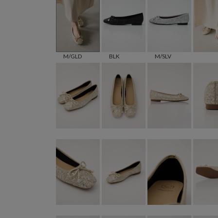
M/GLD
BLK
M/SLV