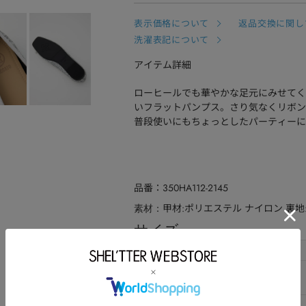
表示価格について
返品交換に関し
洗濯表記について
アイテム詳細
ローヒールでも華やかな足元にみせてくれ
いフラットパンプス。さり気なくリボン
普段使いにもちょっとしたパーティーに
品番
350HA112-2145
甲材:ポリエステル ナイロン 裏地
素材
サイズ
サイズ
22.0cm