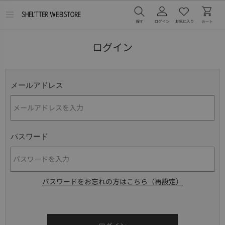
メ
ニ
ュ
ー
ログイン
を
開
く
メールアドレス
パスワード
パスワードをお忘れの方はこちら（再設定）