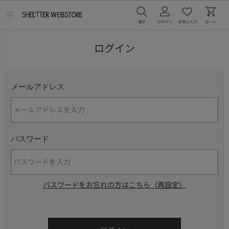
メ
ニ
ュ
ー
ログイン
を
開
く
メールアドレス
パスワード
パスワードをお忘れの方はこちら（再設定）