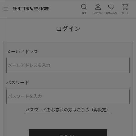
メ
ニ
ュ
ー
ログイン
を
開
く
メールアドレス
パスワード
パスワードをお忘れの方はこちら（再設定）