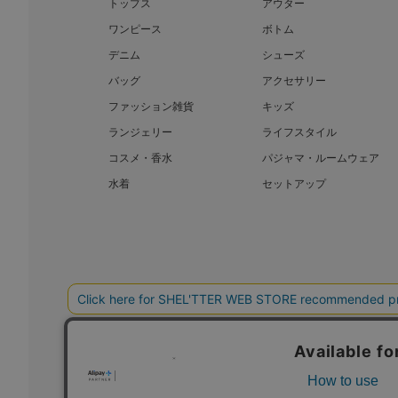
トップス
アウター
ワンピース
ボトム
デニム
シューズ
バッグ
アクセサリー
ファッション雑貨
キッズ
ランジェリー
ライフスタイル
コスメ・香水
パジャマ・ルームウェア
水着
セットアップ
BAROQUE JAPAN LIMITED
SHEL’T
COPYRIGHT © BAROQUE JAPAN LIMITED ALL RIGHTS RESERVED