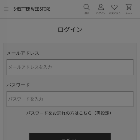
メ
ニ
ュ
ー
ログイン
を
開
く
メールアドレス
パスワード
パスワードをお忘れの方はこちら（再設定）