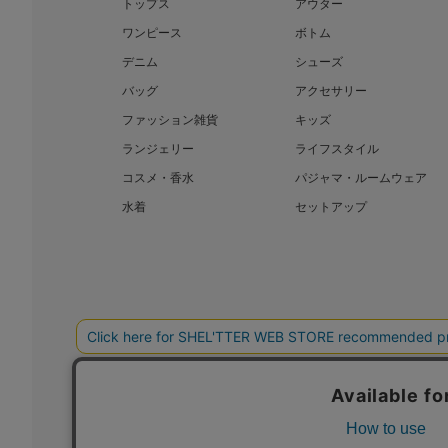
トップス
アウター
ワンピース
ボトム
デニム
シューズ
バッグ
アクセサリー
ファッション雑貨
キッズ
ランジェリー
ライフスタイル
コスメ・香水
パジャマ・ルームウェア
水着
セットアップ
BAROQUE JAPAN LIMITED
SHEL’T
COPYRIGHT © BAROQUE JAPAN LIMITED ALL RIGHTS RESERVED