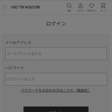
メ
ニ
ュ
ー
ログイン
を
開
く
メールアドレス
パスワード
パスワードをお忘れの方はこちら（再設定）