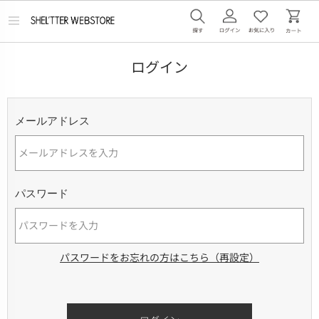
メ
ニ
ュ
ー
ログイン
を
開
く
メールアドレス
パスワード
パスワードをお忘れの方はこちら（再設定）