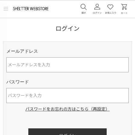
メ
ニ
ュ
ー
ログイン
を
開
く
メールアドレス
パスワード
パスワードをお忘れの方はこちら（再設定）