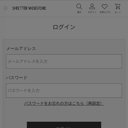
メ
ニ
ュ
ー
ログイン
を
開
く
メールアドレス
パスワード
パスワードをお忘れの方はこちら（再設定）