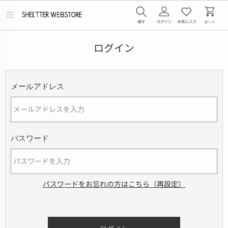
メ
ニ
ュ
ー
ログイン
を
開
く
メールアドレス
パスワード
パスワードをお忘れの方はこちら（再設定）