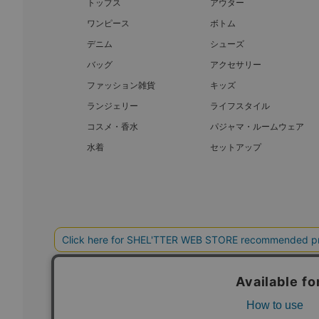
トップス
アウター
ワンピース
ボトム
デニム
シューズ
バッグ
アクセサリー
ファッション雑貨
キッズ
ランジェリー
ライフスタイル
コスメ・香水
パジャマ・ルームウェア
水着
セットアップ
BAROQUE JAPAN LIMITED
SHEL’T
COPYRIGHT © BAROQUE JAPAN LIMITED ALL RIGHTS RESERVED